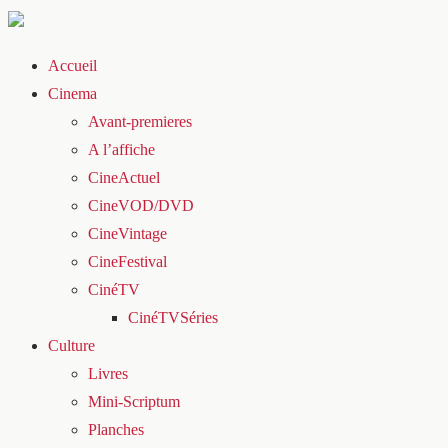
Accueil
Cinema
Avant-premieres
A l’affiche
CineActuel
CineVOD/DVD
CineVintage
CineFestival
CinéTV
CinéTVSéries
Culture
Livres
Mini-Scriptum
Planches