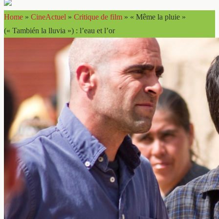
Home
»
CineActuel
»
Critique de film
»
« Même la pluie »
(« También la lluvia ») : l’eau et l’or