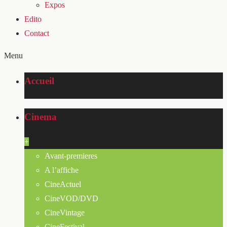
Expos
Edito
Contact
Menu
Accueil
Cinema
+
Avant-premieres
A l’affiche
CineActuel
CineVOD/DVD
CineVintage
CineFestival