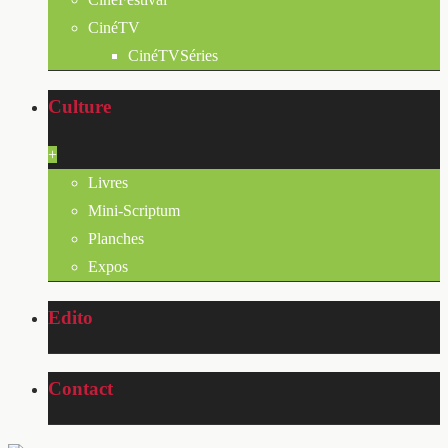
CinéTV
CinéTVSéries
Culture
+
Livres
Mini-Scriptum
Planches
Expos
Edito
Contact