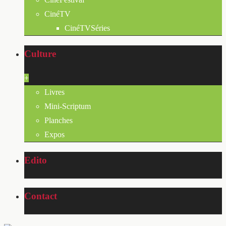
CinéTV
CinéTVSéries
Culture
+
Livres
Mini-Scriptum
Planches
Expos
Edito
Contact