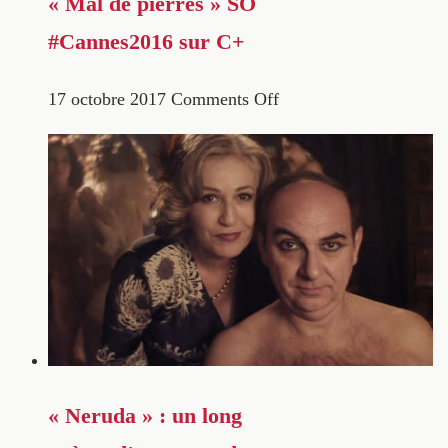
« Mal de pierres » SO
#Cannes2016 sur C+
17 octobre 2017
Comments Off
« Neruda » : un long