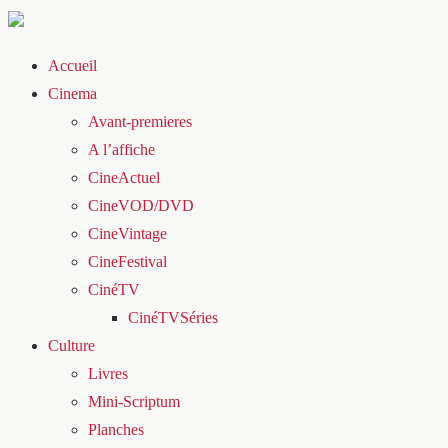
Accueil
Cinema
Avant-premieres
A l’affiche
CineActuel
CineVOD/DVD
CineVintage
CineFestival
CinéTV
CinéTVSéries
Culture
Livres
Mini-Scriptum
Planches