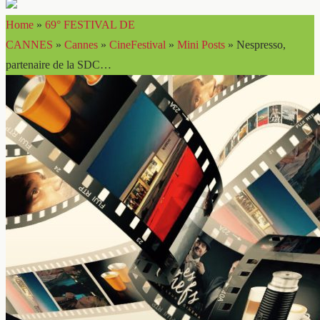
Home
»
69° FESTIVAL DE
CANNES
»
Cannes
»
CineFestival
»
Mini Posts
»
Nespresso,
partenaire de la SDC…