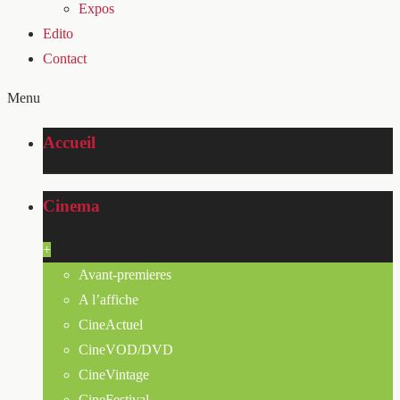
Expos
Edito
Contact
Menu
Accueil
Cinema
+
Avant-premieres
A l’affiche
CineActuel
CineVOD/DVD
CineVintage
CineFestival