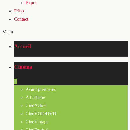
Expos
Edito
Contact
Menu
Accueil
Cinema
+
Avant-premieres
A l’affiche
CineActuel
CineVOD/DVD
CineVintage
CineFestival