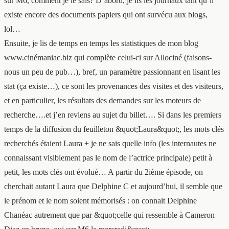
sur M6, comment je le sais? D’abord, je lis les journaux tant qu’il
existe encore des documents papiers qui ont survécu aux blogs,
lol…
Ensuite, je lis de temps en temps les statistiques de mon blog
www.cinémaniac.biz
qui complète celui-ci sur Allociné (faisons-
nous un peu de pub…), bref, un paramètre passionnant en lisant les
stat (ça existe…), ce sont les provenances des visites et des visiteurs,
et en particulier, les résultats des demandes sur les moteurs de
recherche….et j’en reviens au sujet du billet…. Si dans les premiers
temps de la diffusion du feuilleton &quot;Laura&quot;, les mots clés
recherchés étaient Laura + je ne sais quelle info (les internautes ne
connaissant visiblement pas le nom de l’actrice principale) petit à
petit, les mots clés ont évolué… A partir du 2ième épisode, on
cherchait autant Laura que Delphine C et aujourd’hui, il semble que
le prénom et le nom soient mémorisés : on connait Delphine
Chanéac autrement que par &quot;celle qui ressemble à Cameron