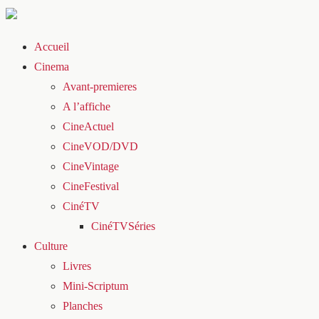
Accueil
Cinema
Avant-premieres
A l’affiche
CineActuel
CineVOD/DVD
CineVintage
CineFestival
CinéTV
CinéTVSéries
Culture
Livres
Mini-Scriptum
Planches