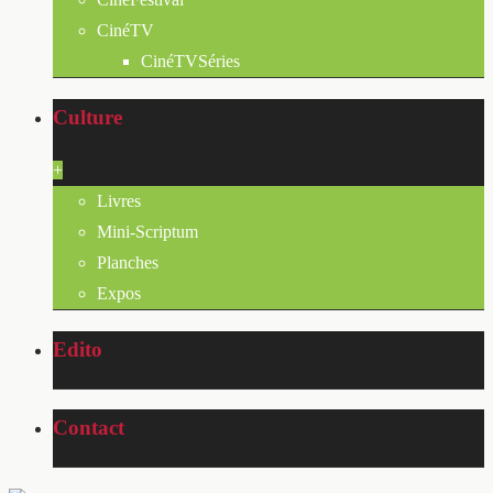
CinéTV
CinéTVSéries
Culture
+
Livres
Mini-Scriptum
Planches
Expos
Edito
Contact