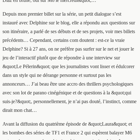
Diaz en brune, oui sur M6 le mercredi&quot;…
Depuis mon premier billet sur la série, un petit dialogue s’est
instauré avec Delphine sur le blog, elle a répondu aux questions sur
son itinéraire, a parlé de ses débuts et de ses projets, voir mes billets
précédents… Cependant, certains com doutent : est-ce la vraie
Delphine? Si à 27 ans, on ne préfère pas surfer sur le net et jouer le
jeu de l’interactif plutôt que de répondre à une interview sur
&quot;Le Pélerin&quot; que les journalistes vont lisser et édulcorer
dans un style qui ne dérange personne et surtout pas les
annonceurs… J’ai beau être une accro des thrillers psychologiques
avec son lot de parano cinégénique et de questions à la &quot;qui
suis-je?&quot;, personnellement, je n’ai pas douté, l’instinct, comme
dirait mon chat…
Avant la diffusion du quatrième épisode de &quot;Laura&quot; et
les bombes des séries de TF1 et France 2 qui espèrent balayer M6