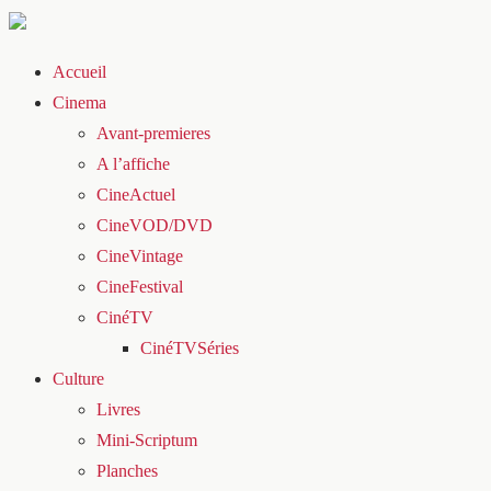
Accueil
Cinema
Avant-premieres
A l’affiche
CineActuel
CineVOD/DVD
CineVintage
CineFestival
CinéTV
CinéTVSéries
Culture
Livres
Mini-Scriptum
Planches