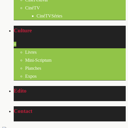
CinéTV
CinéTVSéries
Culture
+
Livres
Mini-Scriptum
Planches
Expos
Edito
Contact