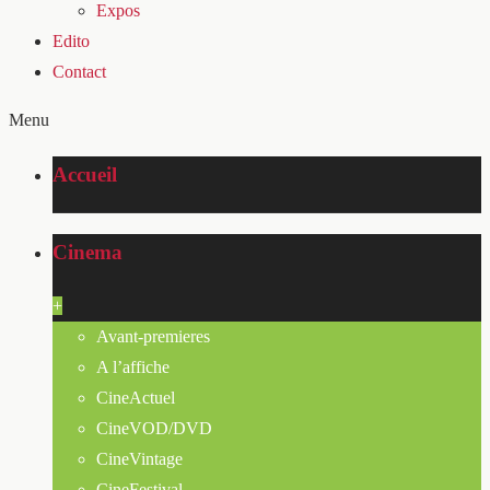
Expos
Edito
Contact
Menu
Accueil
Cinema
+
Avant-premieres
A l’affiche
CineActuel
CineVOD/DVD
CineVintage
CineFestival