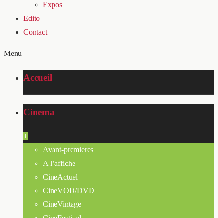
Expos
Edito
Contact
Menu
Accueil
Cinema
+
Avant-premieres
A l’affiche
CineActuel
CineVOD/DVD
CineVintage
CineFestival