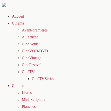
Accueil
Cinema
Avant-premieres
A l’affiche
CineActuel
CineVOD/DVD
CineVintage
CineFestival
CinéTV
CinéTVSéries
Culture
Livres
Mini-Scriptum
Planches