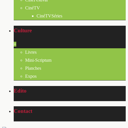
CinéTV
CinéTVSéries
Culture
+
Livres
Mini-Scriptum
Planches
Expos
Edito
Contact