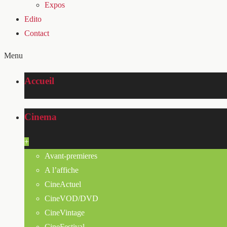
Expos
Edito
Contact
Menu
Accueil
Cinema
+
Avant-premieres
A l’affiche
CineActuel
CineVOD/DVD
CineVintage
CineFestival