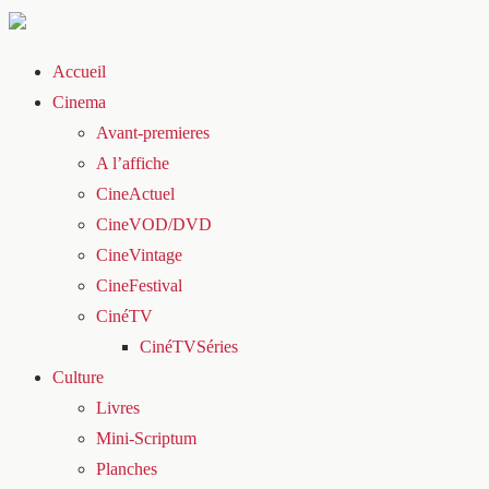
Accueil
Cinema
Avant-premieres
A l’affiche
CineActuel
CineVOD/DVD
CineVintage
CineFestival
CinéTV
CinéTVSéries
Culture
Livres
Mini-Scriptum
Planches