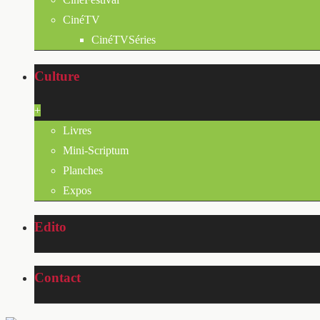
CinéTV
CinéTVSéries
Culture
+
Livres
Mini-Scriptum
Planches
Expos
Edito
Contact