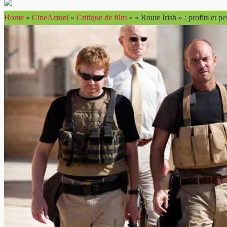
Home
»
CineActuel
»
Critique de film
»
« Route Irish » : profits et pe