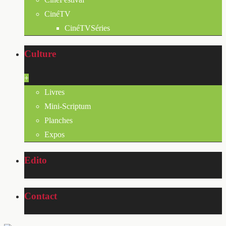
CinéTV
CinéTVSéries
Culture
+
Livres
Mini-Scriptum
Planches
Expos
Edito
Contact