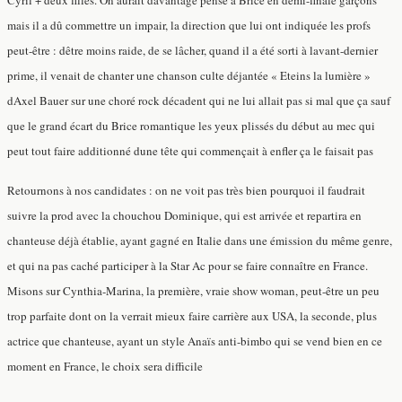
mais il a dû commettre un impair, la direction que lui ont indiquée les profs
peut-être : dêtre moins raide, de se lâcher, quand il a été sorti à lavant-dernier
prime, il venait de chanter une chanson culte déjantée « Eteins la lumière »
dAxel Bauer sur une choré rock décadent qui ne lui allait pas si mal que ça sauf
que le grand écart du Brice romantique les yeux plissés du début au mec qui
peut tout faire additionné dune tête qui commençait à enfler ça le faisait pas
Retournons à nos candidates : on ne voit pas très bien pourquoi il faudrait
suivre la prod avec la chouchou Dominique, qui est arrivée et repartira en
chanteuse déjà établie, ayant gagné en Italie dans une émission du même genre,
et qui na pas caché participer à la Star Ac pour se faire connaître en France.
Misons sur Cynthia-Marina, la première, vraie show woman, peut-être un peu
trop parfaite dont on la verrait mieux faire carrière aux USA, la seconde, plus
actrice que chanteuse, ayant un style Anaïs anti-bimbo qui se vend bien en ce
moment en France, le choix sera difficile