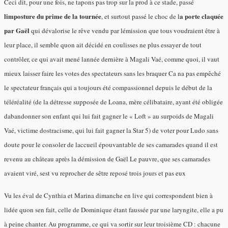
Ceci dit, pour une fois, ne tapons pas trop sur la prod à ce stade, passé
limposture du prime de la tournée
a porte claquée
, et surtout passé le choc de l
par Gaël
qui dévalorise le rêve vendu par lémission que tous voudraient être à
leur place, il semble quon ait décidé en coulisses ne plus essayer de tout
contrôler, ce qui avait mené lannée dernière à Magali Vaé, comme quoi, il vaut
mieux laisser faire les votes des spectateurs sans les braquer Ca na pas empêché
le spectateur français qui a toujours été compassionnel depuis le début de la
téléréalité (de la détresse supposée de Loana, mère célibataire, ayant été obligée
dabandonner son enfant qui lui fait gagner le « Loft » au surpoids de Magali
Vaé, victime dostracisme, qui lui fait gagner la Star 5) de voter pour Ludo sans
doute pour le consoler de laccueil épouvantable de ses camarades quand il est
revenu au château après la démission de Gaël Le pauvre, que ses camarades
avaient viré, sest vu reprocher de sêtre reposé trois jours et pas eux
Vu les éval de Cynthia et Marina dimanche en live qui correspondent bien à
lidée quon sen fait, celle de Dominique étant faussée par une laryngite, elle a pu
à peine chanter. Au programme, ce qui va sortir sur leur troisième CD : chacune