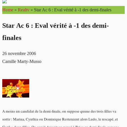
Home
»
Realtv
»
Star Ac 6 : Eval vérité à -1 des demi-finales
Star Ac 6 : Eval vérité à -1 des demi-
finales
26 novembre 2006
Camille Marty-Musso
A moins un candidat de la demi-finale, on suppose quune des trois filles va
sortir : Marina, Cynthia ou Dominique Resteraient alors Ludo, le rescapé, et
Cyril + deux filles. On aurait davantage pensé à Brice en demi-finale garçons