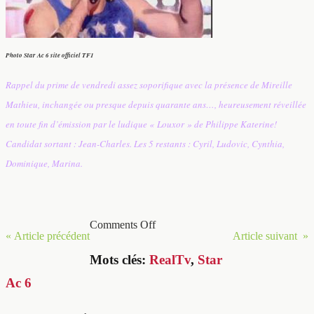
Photo Star Ac 6 site officiel TF1
Rappel du prime de vendredi assez soporifique avec la présence de Mireille
Mathieu, inchangée ou presque depuis quarante ans…, heureusement réveillée
en toute fin d’émission par le ludique « Louxor » de Philippe Katerine!
Candidat sortant : Jean-Charles. Les 5 restants : Cyril, Ludovic, Cynthia,
Dominique, Marina.
Comments Off
« Article précédent
Article suivant »
Mots clés:
RealTv
,
Star
Ac 6