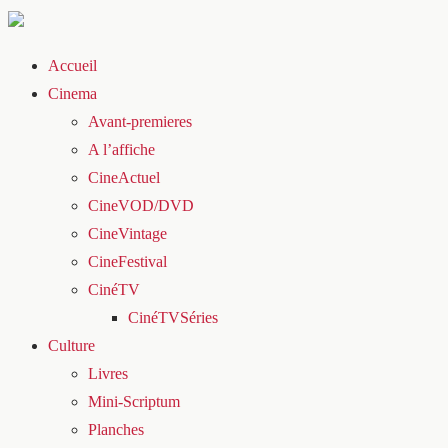
Accueil
Cinema
Avant-premieres
A l’affiche
CineActuel
CineVOD/DVD
CineVintage
CineFestival
CinéTV
CinéTVSéries
Culture
Livres
Mini-Scriptum
Planches