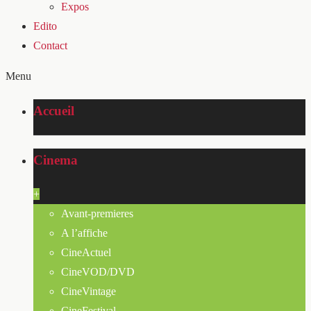
Expos
Edito
Contact
Menu
Accueil
Cinema
+
Avant-premieres
A l’affiche
CineActuel
CineVOD/DVD
CineVintage
CineFestival