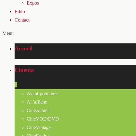
Expos
Edito
Contact
Menu
Accueil
Cinema
+
Avant-premieres
A l’affiche
CineActuel
CineVOD/DVD
CineVintage
CineFestival