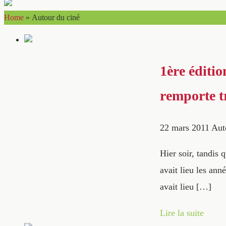
Home
»
Autour du ciné
1ère éditi
remporte tr
22 mars 2011
Aut
Hier soir, tandis
avait lieu les an
avait lieu […]
Lire la suite