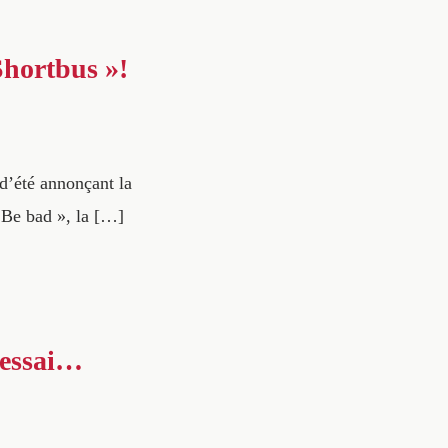
Shortbus »!
 d’été annonçant la
« Be bad », la […]
, essai…