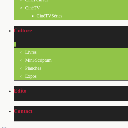
CinéTV
CinéTVSéries
Culture
+
Livres
Mini-Scriptum
Planches
Expos
Edito
Contact