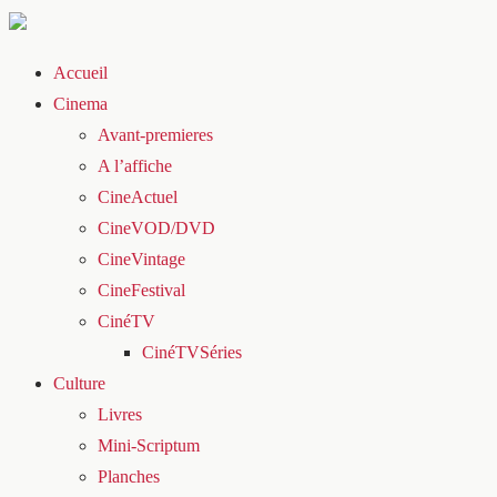
Accueil
Cinema
Avant-premieres
A l’affiche
CineActuel
CineVOD/DVD
CineVintage
CineFestival
CinéTV
CinéTVSéries
Culture
Livres
Mini-Scriptum
Planches