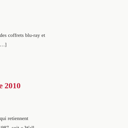
es coffrets blu-ray et
 […]
e 2010
qui retiennent
1987, soit « Wall