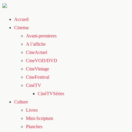
Accueil
Cinema
Avant-premieres
A l’affiche
CineActuel
CineVOD/DVD
CineVintage
CineFestival
CinéTV
CinéTVSéries
Culture
Livres
Mini-Scriptum
Planches