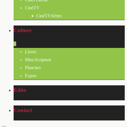
CinéTV
CinéTVSéries
Culture
+
Livres
Mini-Scriptum
Planches
Expos
Edito
Contact