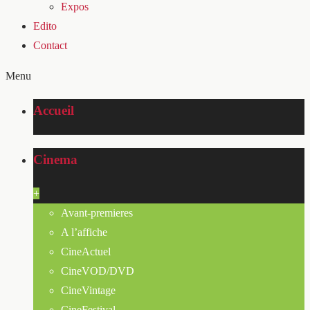
Expos
Edito
Contact
Menu
Accueil
Cinema
+
Avant-premieres
A l’affiche
CineActuel
CineVOD/DVD
CineVintage
CineFestival