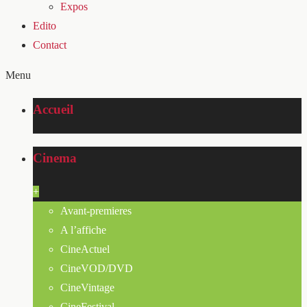
Expos
Edito
Contact
Menu
Accueil
Cinema
+
Avant-premieres
A l’affiche
CineActuel
CineVOD/DVD
CineVintage
CineFestival