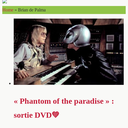
Home
»
Brian de Palma
« Phantom of the paradise » :
sortie DVD💚