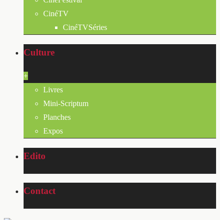
CinéTV
CinéTVSéries
Culture
+
Livres
Mini-Scriptum
Planches
Expos
Edito
Contact