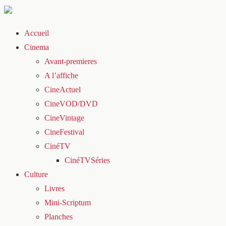
Accueil
Cinema
Avant-premieres
A l’affiche
CineActuel
CineVOD/DVD
CineVintage
CineFestival
CinéTV
CinéTVSéries
Culture
Livres
Mini-Scriptum
Planches