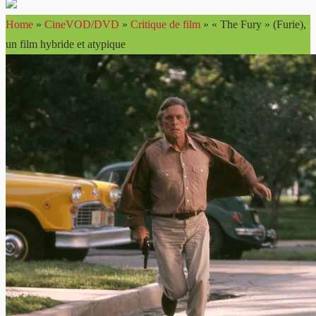
Home
»
CineVOD/DVD
»
Critique de film
»
« The Fury » (Furie),
un film hybride et atypique