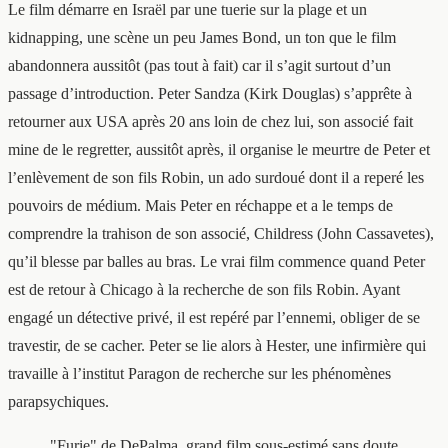
Le film démarre en Israël par une tuerie sur la plage et un
kidnapping, une scène un peu James Bond, un ton que le film
abandonnera aussitôt (pas tout à fait) car il s’agit surtout d’un
passage d’introduction. Peter Sandza (Kirk Douglas) s’apprête à
retourner aux USA après 20 ans loin de chez lui, son associé fait
mine de le regretter, aussitôt après, il organise le meurtre de Peter et
l’enlèvement de son fils Robin, un ado surdoué dont il a reperé les
pouvoirs de médium. Mais Peter en réchappe et a le temps de
comprendre la trahison de son associé, Childress (John Cassavetes),
qu’il blesse par balles au bras. Le vrai film commence quand Peter
est de retour à Chicago à la recherche de son fils Robin. Ayant
engagé un détective privé, il est repéré par l’ennemi, obliger de se
travestir, de se cacher. Peter se lie alors à Hester, une infirmière qui
travaille à l’institut Paragon de recherche sur les phénomènes
parapsychiques.
"Furie" de DePalma, grand film sous-estimé sans doute