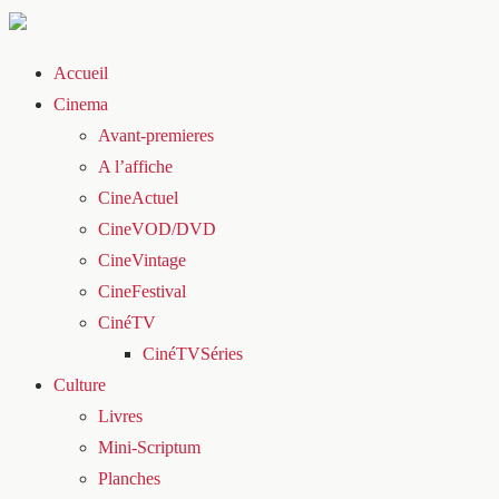
Accueil
Cinema
Avant-premieres
A l’affiche
CineActuel
CineVOD/DVD
CineVintage
CineFestival
CinéTV
CinéTVSéries
Culture
Livres
Mini-Scriptum
Planches