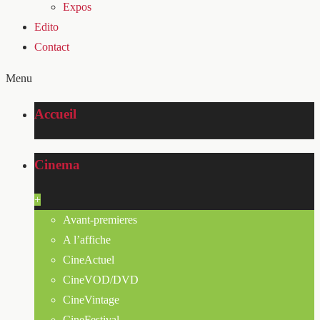
Expos
Edito
Contact
Menu
Accueil
Cinema
+
Avant-premieres
A l’affiche
CineActuel
CineVOD/DVD
CineVintage
CineFestival