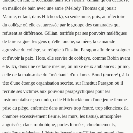
en maillot de bain avec une amie (Melody Thomas qui jouait
Marnie, enfant, dans Hitchcock), sa seule amie, puis, au réfectoire
du collège où elle est agressée par le groupe des camarades qui
refusent sa différence. Gillian, terrifiée par ses pouvoirs maléfiques
de faire saigner les gens qu'elle touche, sa mère, la camarade
agressive du collège, se réfugie à l'institut Paragon afin de se soigner
et d'avoir la paix. Hors, elle servira de cobbaye, comme Robin avant
elle. Ici, dans une certaine mesure, on mixe deux ambiances : primo,
celle de la main-mise du "méchant" d'un James Bond (encore!), à la
tête d'une étrange organisation secrète, sur l'institut Paragon où il
recrute ses victimes aux pouvoirs parapsychiques pour les
instrumentaliser ; secundo, celle Hitchockienne d'une jeune femme
prise au piège, enfermée dans univers trop feutré, trop silencieux (la
chambre excessivement fleurie, les murs, les tissus), atmosphère
angoissée, claustrophobique, portes fermées, chuchotements,
vrais/faux médecins. L'histoire bascule sur Gillian qui prend alors