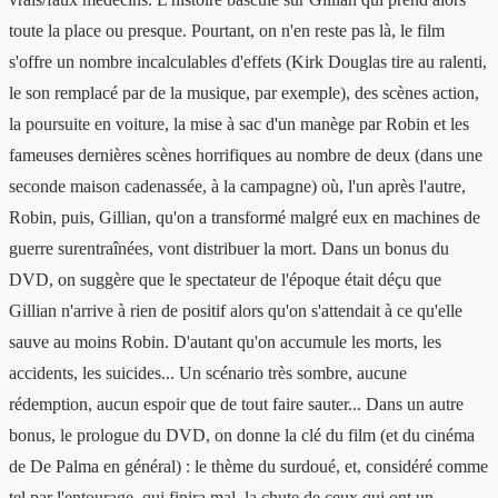
toute la place ou presque. Pourtant, on n'en reste pas là, le film
s'offre un nombre incalculables d'effets (Kirk Douglas tire au ralenti,
le son remplacé par de la musique, par exemple), des scènes action,
la poursuite en voiture, la mise à sac d'un manège par Robin et les
fameuses dernières scènes horrifiques au nombre de deux (dans une
seconde maison cadenassée, à la campagne) où, l'un après l'autre,
Robin, puis, Gillian, qu'on a transformé malgré eux en machines de
guerre surentraînées, vont distribuer la mort. Dans un bonus du
DVD, on suggère que le spectateur de l'époque était déçu que
Gillian n'arrive à rien de positif alors qu'on s'attendait à ce qu'elle
sauve au moins Robin. D'autant qu'on accumule les morts, les
accidents, les suicides... Un scénario très sombre, aucune
rédemption, aucun espoir que de tout faire sauter... Dans un autre
bonus, le prologue du DVD, on donne la clé du film (et du cinéma
de De Palma en général) : le thème du surdoué, et, considéré comme
tel par l'entourage, qui finira mal, la chute de ceux qui ont un