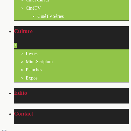
CinéTV
CinéTVSéries
Culture
+
Livres
Mini-Scriptum
Planches
Expos
Edito
Contact