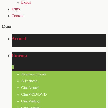
Expos
Edito
Contact
Menu
Accueil
Cinema
+
Avant-premieres
A l’affiche
CineActuel
CineVOD/DVD
CineVintage
CineFestival