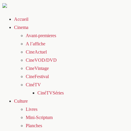
Accueil
Cinema
Avant-premieres
A l’affiche
CineActuel
CineVOD/DVD
CineVintage
CineFestival
CinéTV
CinéTVSéries
Culture
Livres
Mini-Scriptum
Planches