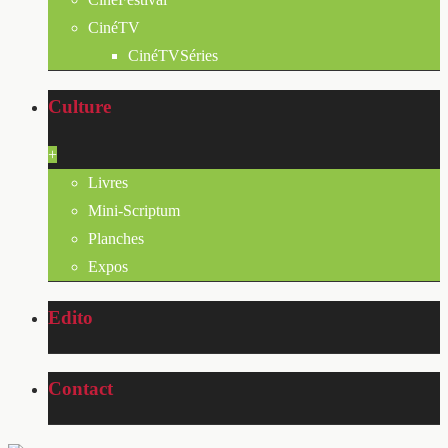
CinéTV
CinéTVSéries
Culture
+
Livres
Mini-Scriptum
Planches
Expos
Edito
Contact