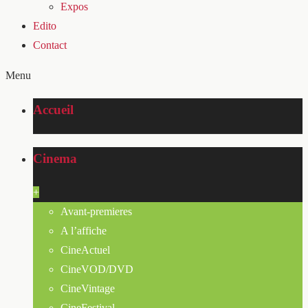
Expos
Edito
Contact
Menu
Accueil
Cinema
+
Avant-premieres
A l’affiche
CineActuel
CineVOD/DVD
CineVintage
CineFestival