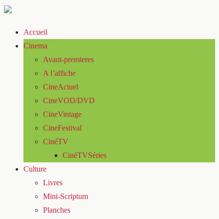
Accueil
Cinema
Avant-premieres
A l’affiche
CineActuel
CineVOD/DVD
CineVintage
CineFestival
CinéTV
CinéTVSéries
Culture
Livres
Mini-Scriptum
Planches