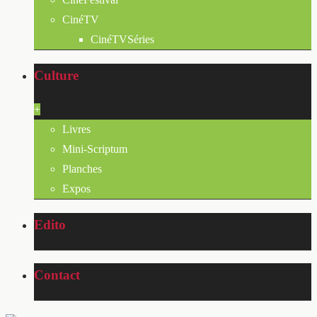
CinéTV
CinéTVSéries
Culture
+
Livres
Mini-Scriptum
Planches
Expos
Edito
Contact