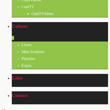
CinéTV
CinéTVSéries
Culture
+
Livres
Mini-Scriptum
Planches
Expos
Edito
Contact