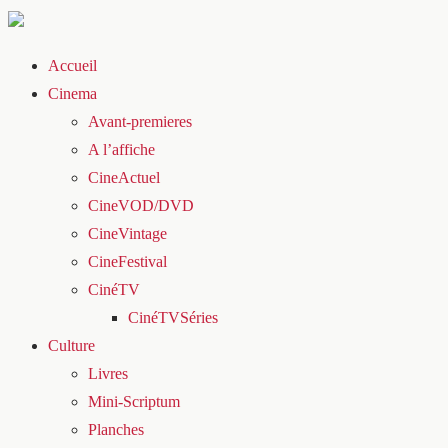
Accueil
Cinema
Avant-premieres
A l’affiche
CineActuel
CineVOD/DVD
CineVintage
CineFestival
CinéTV
CinéTVSéries
Culture
Livres
Mini-Scriptum
Planches