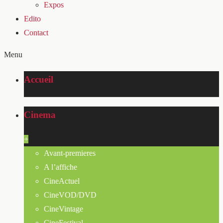
Expos
Edito
Contact
Menu
Accueil
Cinema
+
Avant-premieres
A l’affiche
CineActuel
CineVOD/DVD
CineVintage
CineFestival