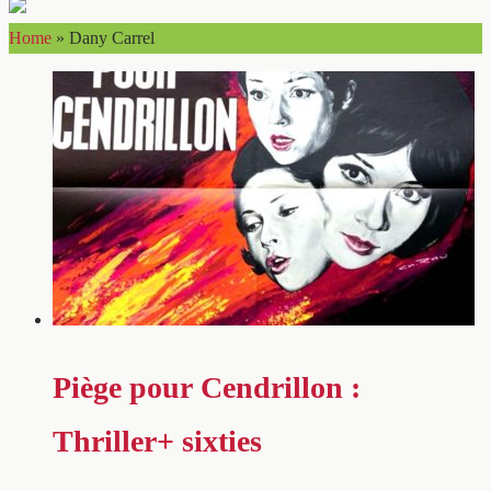
Home
»
Dany Carrel
Piège pour Cendrillon :
Thriller+ sixties