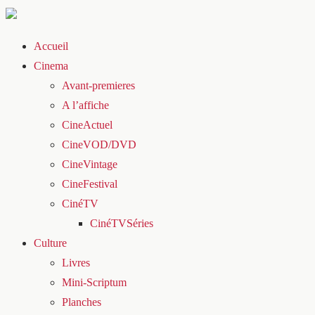
Accueil
Cinema
Avant-premieres
A l’affiche
CineActuel
CineVOD/DVD
CineVintage
CineFestival
CinéTV
CinéTVSéries
Culture
Livres
Mini-Scriptum
Planches