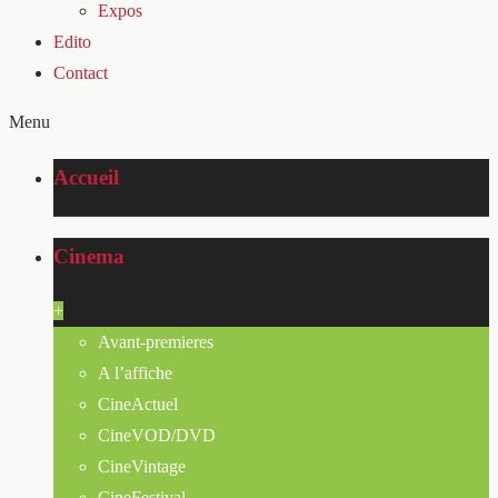
Expos
Edito
Contact
Menu
Accueil
Cinema
+
Avant-premieres
A l’affiche
CineActuel
CineVOD/DVD
CineVintage
CineFestival