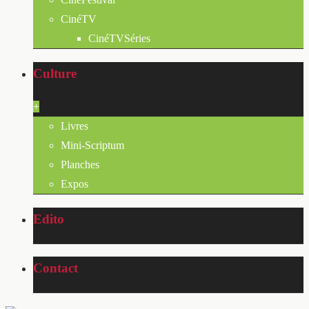
CinéTV
CinéTVSéries
Culture
+
Livres
Mini-Scriptum
Planches
Expos
Edito
Contact