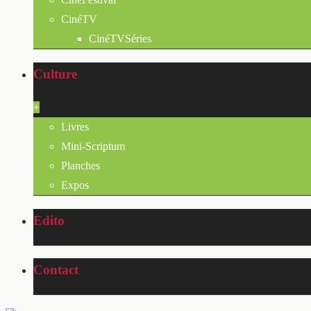
CinéTV
CinéTVSéries
Culture
+
Livres
Mini-Scriptum
Planches
Expos
Edito
Contact