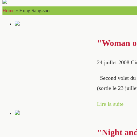
Home
»
Hong Sang-soo
"Woman on 
24 juillet 2008
Ci
Second volet du 
(sortie le 23 juil
Lire la suite
"Night and