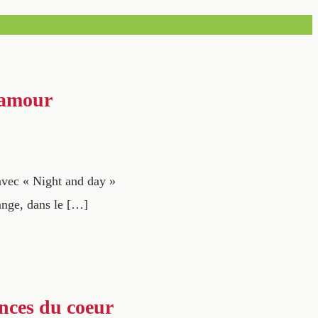
'amour
avec « Night and day »
hange, dans le […]
ences du coeur