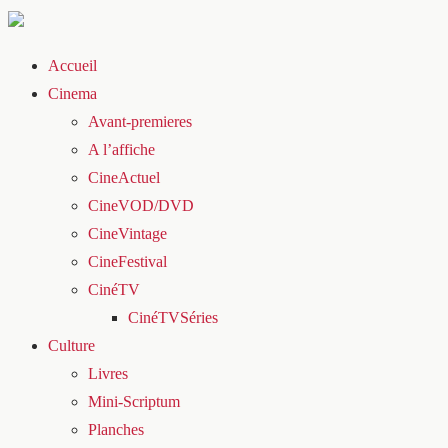
Accueil
Cinema
Avant-premieres
A l’affiche
CineActuel
CineVOD/DVD
CineVintage
CineFestival
CinéTV
CinéTVSéries
Culture
Livres
Mini-Scriptum
Planches