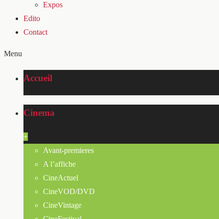
Expos
Edito
Contact
Menu
Accueil
Cinema
+
Avant-premieres
A l’affiche
CineActuel
CineVOD/DVD
CineVintage
CineFestival