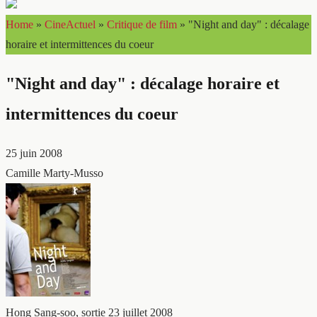
Home
»
CineActuel
»
Critique de film
»
"Night and day" : décalage
horaire et intermittences du coeur
"Night and day" : décalage horaire et
intermittences du coeur
25 juin 2008
Camille Marty-Musso
Hong Sang-soo, sortie 23 juillet 2008