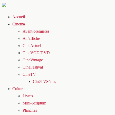
Accueil
Cinema
Avant-premieres
A l’affiche
CineActuel
CineVOD/DVD
CineVintage
CineFestival
CinéTV
CinéTVSéries
Culture
Livres
Mini-Scriptum
Planches