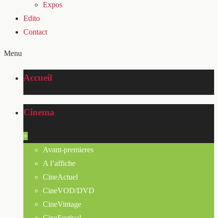
Expos
Edito
Contact
Menu
Accueil
Cinema
+
Avant-premieres
A l’affiche
CineActuel
CineVOD/DVD
CineVintage
CineFestival