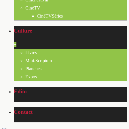
CinéTV
CinéTVSéries
Culture
+
Livres
Mini-Scriptum
Planches
Expos
Edito
Contact