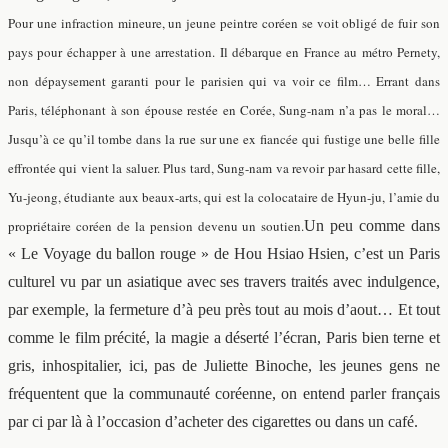
Pour une infraction mineure, un jeune peintre coréen se voit obligé de fuir son
pays pour échapper à une arrestation. Il débarque en France au métro Pernety,
non dépaysement garanti pour le parisien qui va voir ce film… Errant dans
Paris, téléphonant à son épouse restée en Corée, Sung-nam n’a pas le moral…
Jusqu’à ce qu’il tombe dans la rue sur une ex fiancée qui fustige une belle fille
effrontée qui vient la saluer. Plus tard, Sung-nam va revoir par hasard cette fille,
Yu-jeong, étudiante aux beaux-arts, qui est la colocataire de Hyun-ju, l’amie du
propriétaire coréen de la pension devenu un soutien.
Un peu comme dans
« Le Voyage du ballon rouge » de Hou Hsiao Hsien, c’est un Paris
culturel vu par un asiatique avec ses travers traités avec indulgence,
par exemple, la fermeture d’à peu près tout au mois d’aout… Et tout
comme le film précité, la magie a déserté l’écran, Paris bien terne et
gris, inhospitalier, ici, pas de Juliette Binoche, les jeunes gens ne
fréquentent que la communauté coréenne, on entend parler français
par ci par là à l’occasion d’acheter des cigarettes ou dans un café.