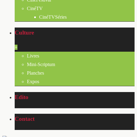
CinéTV
CinéTVSéries
Culture
+
Livres
Mini-Scriptum
Planches
Expos
Edito
Contact