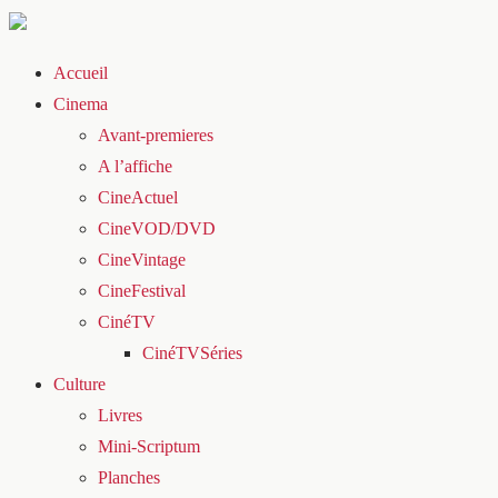
Accueil
Cinema
Avant-premieres
A l’affiche
CineActuel
CineVOD/DVD
CineVintage
CineFestival
CinéTV
CinéTVSéries
Culture
Livres
Mini-Scriptum
Planches