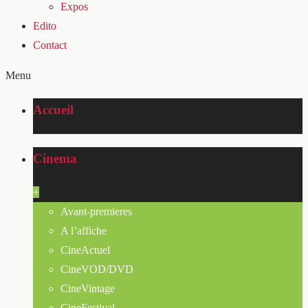
Expos
Edito
Contact
Menu
Accueil
Cinema
+
Avant-premieres
A l’affiche
CineActuel
CineVOD/DVD
CineVintage
CineFestival