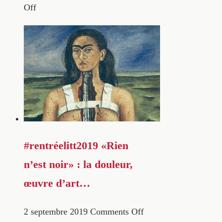
Off
#rentréelitt2019 «Rien
n’est noir» : la douleur,
œuvre d’art…
2 septembre 2019
Comments Off