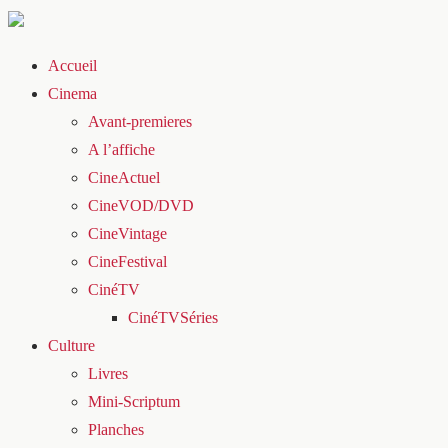
Accueil
Cinema
Avant-premieres
A l’affiche
CineActuel
CineVOD/DVD
CineVintage
CineFestival
CinéTV
CinéTVSéries
Culture
Livres
Mini-Scriptum
Planches