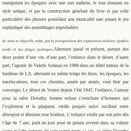
manipulant les époques avec une rare maîtrise, le tout donnant un
style unique, et par la construction générale du livre et par celle
particulière des phrases possédant une musicalité rare jouant le jeu
sophistiqué des assemblages improbables
de mots et adjectifs
, enfin, par la juxtaposition des expressions réalistes (parfois
trash) et des plages poétiques.
Alternant passé et présent, partant des
deux points d’une vie, d’une part, l’enfance dans le désert, d’autre
part, l’agonie de Valerie Solanas en 1988 dans un hôtel miteux de la
banlieue de LA, alternant en même temps les lieux, les époques, les
interlocuteurs, tous ces chemins, année par année, vont finir par
converger. Le désert de Ventor depuis l’été 1945, l’enfance, l’amour
pour la mère Dorothy, femme enfant s’entichant d’hommes qui
l’exploitent et la plaquent, vieille poupée naïve oscillant entre
désespoir et illusions rose bonbon. L’enfance violée par son père dès
l’âge de 7 ans, parti un jour pour ne jamais revenir dans sa voiture
jaune qu’elle redoute de voir surgir toute sa vie, sa mère Dorothy