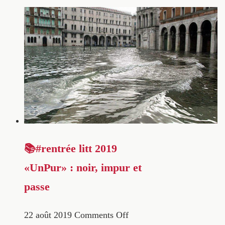
📚#rentrée litt 2019
«UnPur» : noir, impur et
passe
22 août 2019
Comments Off