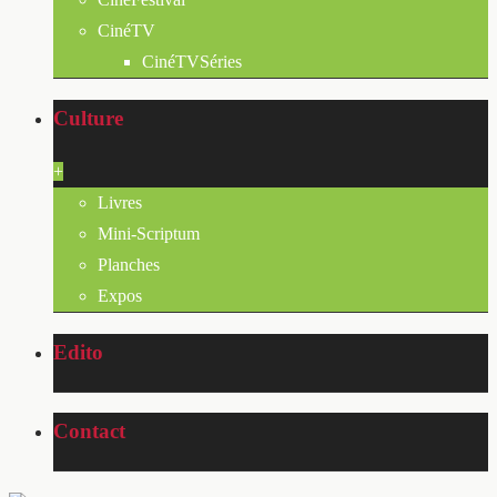
CinéTV
CinéTVSéries
Culture
+
Livres
Mini-Scriptum
Planches
Expos
Edito
Contact