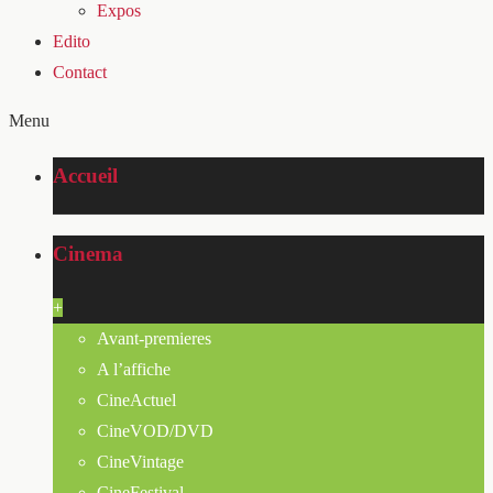
Expos
Edito
Contact
Menu
Accueil
Cinema
+
Avant-premieres
A l’affiche
CineActuel
CineVOD/DVD
CineVintage
CineFestival