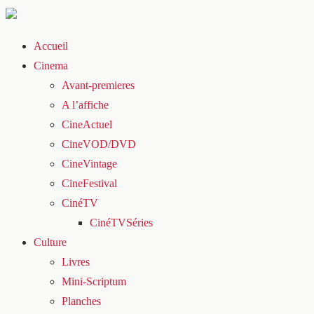
Accueil
Cinema
Avant-premieres
A l’affiche
CineActuel
CineVOD/DVD
CineVintage
CineFestival
CinéTV
CinéTVSéries
Culture
Livres
Mini-Scriptum
Planches