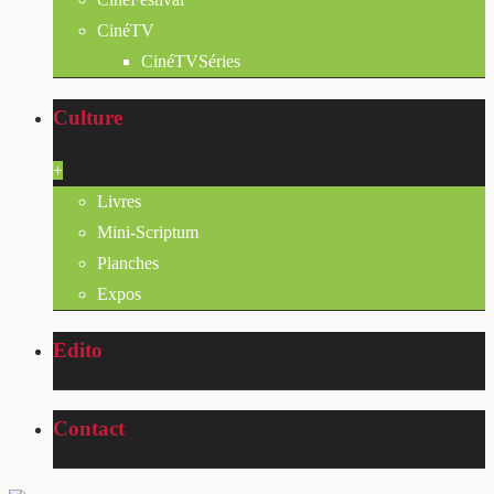
CinéTV
CinéTVSéries
Culture
+
Livres
Mini-Scriptum
Planches
Expos
Edito
Contact