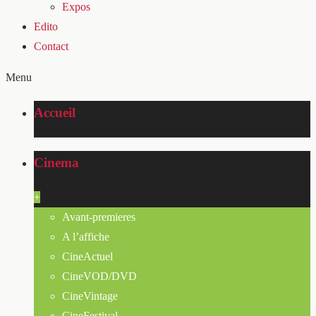
Expos
Edito
Contact
Menu
Accueil
Cinema
+
Avant-premieres
A l’affiche
CineActuel
CineVOD/DVD
CineVintage
CineFestival