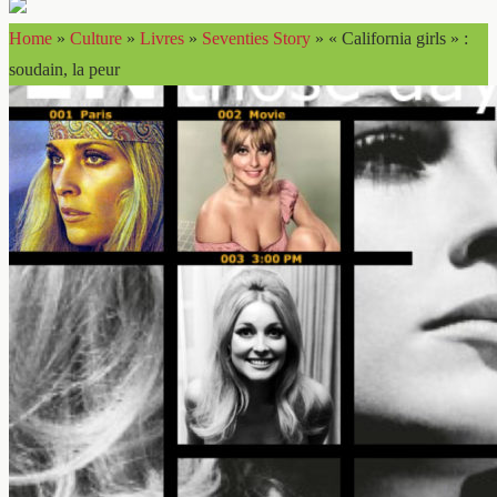
Home
»
Culture
»
Livres
»
Seventies Story
»
« California girls » :
soudain, la peur