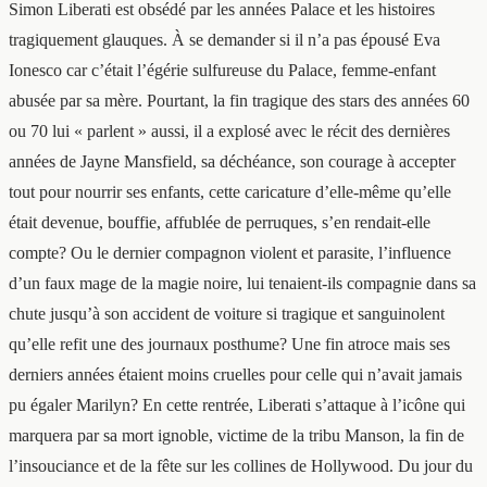
Simon Liberati est obsédé par les années Palace et les histoires
tragiquement glauques. À se demander si il n’a pas épousé Eva
Ionesco car c’était l’égérie sulfureuse du Palace, femme-enfant
abusée par sa mère. Pourtant, la fin tragique des stars des années 60
ou 70 lui « parlent » aussi, il a explosé avec le récit des dernières
années de Jayne Mansfield, sa déchéance, son courage à accepter
tout pour nourrir ses enfants, cette caricature d’elle-même qu’elle
était devenue, bouffie, affublée de perruques, s’en rendait-elle
compte? Ou le dernier compagnon violent et parasite, l’influence
d’un faux mage de la magie noire, lui tenaient-ils compagnie dans sa
chute jusqu’à son accident de voiture si tragique et sanguinolent
qu’elle refit une des journaux posthume? Une fin atroce mais ses
derniers années étaient moins cruelles pour celle qui n’avait jamais
pu égaler Marilyn? En cette rentrée, Liberati s’attaque à l’icône qui
marquera par sa mort ignoble, victime de la tribu Manson, la fin de
l’insouciance et de la fête sur les collines de Hollywood. Du jour du