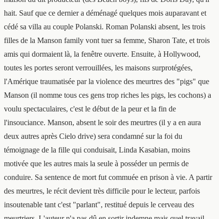
hait. Sauf que ce dernier a déménagé quelques mois auparavant et
cédé sa villa au couple Polanski. Roman Polanski absent, les trois
filles de la Manson family vont tuer sa femme, Sharon Tate, et trois
amis qui dormaient là, la fenêtre ouverte. Ensuite, à Hollywood,
toutes les portes seront verrouillées, les maisons surprotégées,
l'Amérique traumatisée par la violence des meurtres des "pigs" que
Manson (il nomme tous ces gens trop riches les pigs, les cochons) a
voulu spectaculaires, c'est le début de la peur et la fin de
l'insouciance. Manson, absent le soir des meurtres (il y a en aura
deux autres après Cielo drive) sera condamné sur la foi du
témoignage de la fille qui conduisait, Linda Kasabian, moins
motivée que les autres mais la seule à posséder un permis de
conduire. Sa sentence de mort fut commuée en prison à vie. A partir
des meurtres, le récit devient très difficile pour le lecteur, parfois
insoutenable tant c'est "parlant", restitué depuis le cerveau des
meurtriers. L'auteur n'a pas dû en sortir indemne mais quel travail