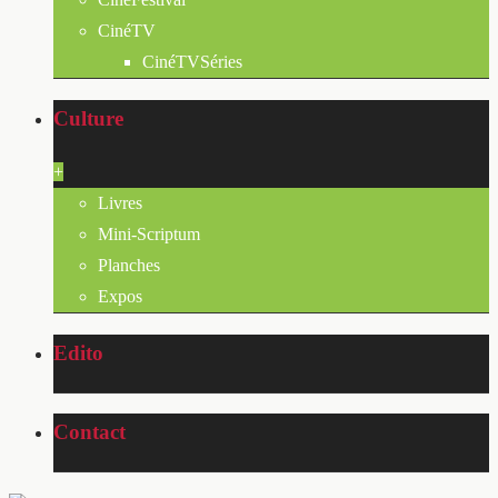
CinéTV
CinéTVSéries
Culture
+
Livres
Mini-Scriptum
Planches
Expos
Edito
Contact