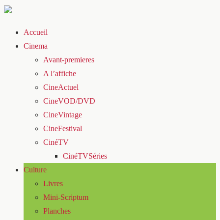
Accueil
Cinema
Avant-premieres
A l’affiche
CineActuel
CineVOD/DVD
CineVintage
CineFestival
CinéTV
CinéTVSéries
Culture
Livres
Mini-Scriptum
Planches