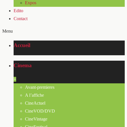
Expos
Edito
Contact
Menu
Accueil
Cinema
+
Avant-premieres
A l’affiche
CineActuel
CineVOD/DVD
CineVintage
CineFestival