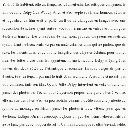
York où ils habitent, elle est française, lui américain. Les critiques comparent le
film de Julie Delpy à un Woody Allen et c’est copie conforme, humour, névrose
et logorrhée, un film écrit et parlé, un livre de dialogues en images avec une
succession de scènes ayant surtout vocation à mettre en valeur ces dialogues
dorés sur tranche. Les chauffeurs de taxi homophobes, dragueurs ou racistes,
symbolisant l’odieux Paris vu par un américain, les amis qui ne parlent que de
sexe, les parents aussi et de bouffe française, des disputes éclatant pour tout et
rien, des fuites d’eau dans les appartements anciens, Julie Delpy a épinglé les
travers des deux côtés de l’Atlantique et comment ils sont perçus de part et
d’autre, tout en forçant pas mal le trait. A mi-récit, elle s’essouffle et ne sait pas
trop comment finir son film. Quand Julie Delpy intervient en voix off, elle fait
passer des photos sur l’écran pour étayer son propos, elle parle pâtes à Venise,
elle montre des pâtes, c’est un peu scolaire comme procédé mais elle y ajoute du
rythme au montage en faisant passer les photos à toute vitesse pour que ça
devienne ludique. On rit beaucoup, toujours un peu des mêmes choses mais on
ne se lasse pas de se moquer de soi… Un film narcissique et ultra-bavard, acide,