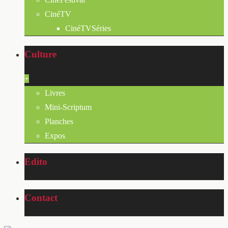
CinéTV
CinéTVSéries
Culture
+
Livres
Mini-Scriptum
Planches
Expos
Edito
Contact