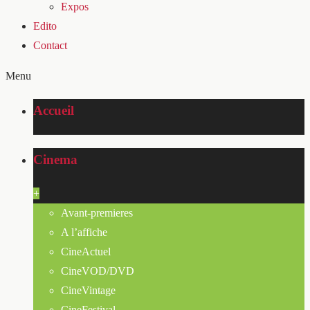
Expos
Edito
Contact
Menu
Accueil
Cinema
+
Avant-premieres
A l’affiche
CineActuel
CineVOD/DVD
CineVintage
CineFestival