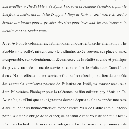
film israëlien « The Bubble » de Eytan Fox, sorti la semaine dernière, et pour le
film franco-américain de Julie Delpy « 2 Days in Paris », sorti mercredi sur les
écrans, des larmes pour le premier, des rires pour le second, les sentiments et la
lucidité sont au rendez-vous.
A Tel Aviv, trois colocataires, habitant dans un quartier branché alternatif, « The
Bubble » (la bulle), mènent une vie ordinaire, taxée souvent sur place d’assez
irresponsable, car volontairement déconnectée de la réalité sociale et politique
du pays, « un mécanisme de survie », comme dira le réalisateur. Quand l’un
d’eux, Noam, effectuant son service militaire à un check-point, lieu de contrôle
des éventuels kamikazes passant de Palestine en Israël,
va tomber amoureux
d’un Palestinien
. Plaidoyer pour la tolérance, ce film militant gay décrit un Tel
Aviv d’aujourd’hui que nous ignorons devenu depuis quelques années une terre
d’accueil pour les homosexuels du monde entier. Mais de l’autre côté du check-
point, Ashraf est obligé de se cacher, de sa famille et surtout de son futur beau-
frère, combattant de la mouvance intégriste. En choisissant le personnage de