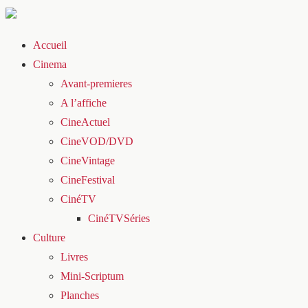
Accueil
Cinema
Avant-premieres
A l’affiche
CineActuel
CineVOD/DVD
CineVintage
CineFestival
CinéTV
CinéTVSéries
Culture
Livres
Mini-Scriptum
Planches