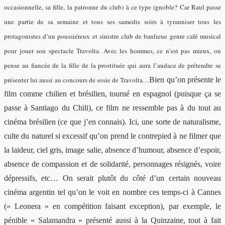
occasionnelle, sa fille, la patronne du club) à ce type ignoble? Car Raul passe
une partie de sa semaine et tous ses samedis soirs à tyranniser tous les
protagonistes d’un poussiéreux et sinistre club de banlieue genre café musical
pour jouer son spectacle Travolta. Avec les hommes, ce n’est pas mieux, on
pense au fiancée de la fille de la prostituée qui aura l’audace de prétendre se
présenter lui aussi au concours de sosie de Travolta…
Bien qu’on présente le
film comme chilien et brésilien, tourné en espagnol (puisque ça se
passe à Santiago du Chili), ce film ne ressemble pas à du tout au
cinéma brésilien (ce que j’en connais). Ici, une sorte de naturalisme,
culte du naturel si excessif qu’on prend le contrepied à ne filmer que
la laideur, ciel gris, image salie, absence d’humour, absence d’espoir,
absence de compassion et de solidarité, personnages résignés, voire
dépressifs, etc… On serait plutôt du côté d’un certain nouveau
cinéma argentin tel qu’on le voit en nombre ces temps-ci à Cannes
(« Leonera » en compétition faisant exception), par exemple, le
pénible « Salamandra » présenté aussi à la Quinzaine, tout à fait