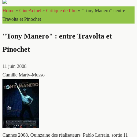
Home
»
CineActuel
»
Critique de film
»
"Tony Manero" : entre
Travolta et Pinochet
"Tony Manero" : entre Travolta et
Pinochet
11 juin 2008
Camille Marty-Musso
Cannes 2008, Quinzaine des réalisateurs, Pablo Larrain, sortie 11