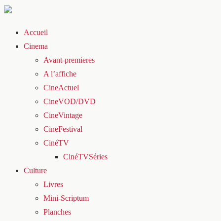
Accueil
Cinema
Avant-premieres
A l’affiche
CineActuel
CineVOD/DVD
CineVintage
CineFestival
CinéTV
CinéTVSéries
Culture
Livres
Mini-Scriptum
Planches