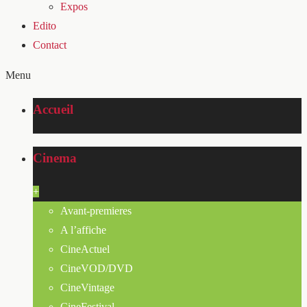
Expos
Edito
Contact
Menu
Accueil
Cinema
+
Avant-premieres
A l’affiche
CineActuel
CineVOD/DVD
CineVintage
CineFestival