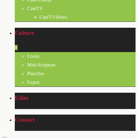
CinéTV
CinéTVSéries
Culture
+
Livres
Mini-Scriptum
Planches
Expos
Edito
Contact