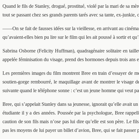
Quand le fils de Stanley, drogué, prostitué, violé par la mari de sa mèr
tout se passant chez ses grands parents tarés avec sa tante, ex-junkie, o
——On se fait de fausses idées sur la vieillesse, en arrivant au cinéma,
qu’avaient-elles bien pu lire sur le film qui les ait poussé à sortir et qu
Sabrina Osborne (Felicity Huffman), quadragénaire solitaire en taille
appelée féminisation du visage, prend des hormones depuis trois ans 
Les premières images du film montrent Bree en train d’essayer de mod
soutien-gorge rembourré, le maquillage avant de montrer le visage de 
suivante quand le téléphone sonne : c’est un jeune homme qui veut parl
Bree, qui s’appelait Stanley dans sa jeunesse, ignorait qu’elle avait un
étudiante il y a des années. Poussée par la psychologue, Bree rappe
caution de son fils mais n’ose pas lui dire qu’elle est son père. Le f
pas les moyens de lui payer un billet d’avion, Bree, qui se fait pass