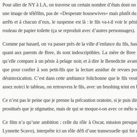
Pour aller de NY à LA, on traverse un certain nombre d’états dont on ne
une image de téléfilm, pas de «Desperate housewives» mais plutôt du 
arrêts et à chacun d’eux, le suspense est là : le fils va-t-il voir l
rouleau de papier toilette (ça se reproduit avec d’autres personnages).
Comme par hasard, on va passer près de la ville d’enfance du fils, ha
quant aux parents de Bree, ils sont indescriptibles. La mère de Bre
qu’elle compare à un pénis à pelage noir, et à dire le Benedicite avan
que pour confier à son petit-fils que la lecture assidue de revues po
désintoxication. C’est dans cette ambiance folichonne que le fils ve
assez noirci le tableau, on retrouvera le fils, avec un brushing teint e
Ce n’est pas le peine que je prenne la précaution oratoire, si je puis d
prostitués que je stigmatise, mais de qui se moque-t-on avec ce mélo so
Ce film n’a qu’une ambition : celle du rôle à Oscar, mission presq
Lynnette Scavo), interprète ici un rôle défi d’une transexuelle qui fu