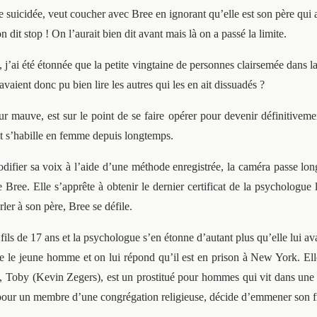
e suicidée, veut coucher avec Bree en ignorant qu’elle est son père qui a 
n dit stop ! On l’aurait bien dit avant mais là on a passé la limite.
 j’ai été étonnée que la petite vingtaine de personnes clairsemée dans l
’avaient donc pu bien lire les autres qui les en ait dissuadés ?
ur mauve, est sur le point de se faire opérer pour devenir définitivem
et s’habille en femme depuis longtemps.
ifier sa voix à l’aide d’une méthode enregistrée, la caméra passe longu
Bree. Elle s’apprête à obtenir le dernier certificat de la psychologue l
er à son père, Bree se défile.
 fils de 17 ans et la psychologue s’en étonne d’autant plus qu’elle lui a
lle le jeune homme et on lui répond qu’il est en prison à New York. 
ils, Toby (Kevin Zegers), est un prostitué pour hommes qui vit dans une
er pour un membre d’une congrégation religieuse, décide d’emmener son 