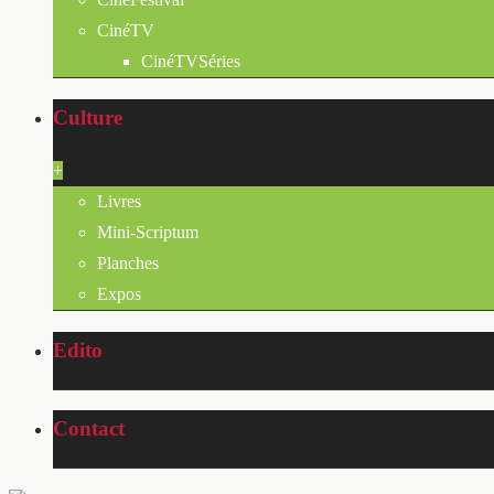
CinéTV
CinéTVSéries
Culture
+
Livres
Mini-Scriptum
Planches
Expos
Edito
Contact