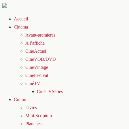
Accueil
Cinema
Avant-premieres
A l’affiche
CineActuel
CineVOD/DVD
CineVintage
CineFestival
CinéTV
CinéTVSéries
Culture
Livres
Mini-Scriptum
Planches