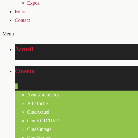
Expos
Edito
Contact
Menu
Accueil
Cinema
+
Avant-premieres
A l’affiche
CineActuel
CineVOD/DVD
CineVintage
CineFestival