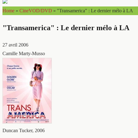
Home
»
CineVOD/DVD
»
"Transamerica" : Le dernier mélo à LA
"Transamerica" : Le dernier mélo à LA
27 avril 2006
Camille Marty-Musso
Duncan Tucker, 2006