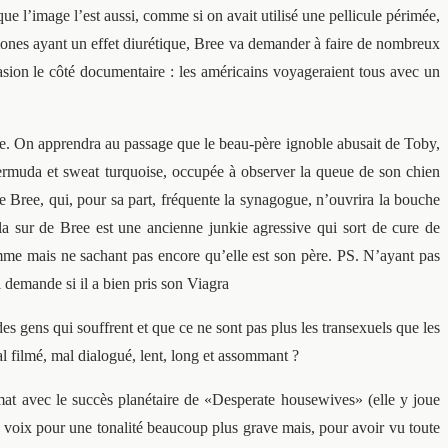
ue l’image l’est aussi, comme si on avait utilisé une pellicule périmée,
mones ayant un effet diurétique, Bree va demander à faire de nombreux
casion le côté documentaire : les américains voyageraient tous avec un
ree. On apprendra au passage que le beau-père ignoble abusait de Toby,
bermuda et sweat turquoise, occupée à observer la queue de son chien
de Bree, qui, pour sa part, fréquente la synagogue, n’ouvrira la bouche
, la sur de Bree est une ancienne junkie agressive qui sort de cure de
omme mais ne sachant pas encore qu’elle est son père. PS. N’ayant pas
i demande si il a bien pris son Viagra
des gens qui souffrent et que ce ne sont pas plus les transexuels que les
al filmé, mal dialogué, lent, long et assommant ?
at avec le succès planétaire de «Desperate housewives» (elle y joue
sa voix pour une tonalité beaucoup plus grave mais, pour avoir vu toute