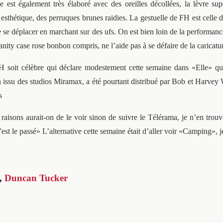
est également très élaboré avec des oreilles décollées, la lèvre sup
sthétique, des perruques brunes raidies. La gestuelle de FH est celle 
on de se déplacer en marchant sur des ufs. On est bien loin de la perfo
nity case rose bonbon compris, ne l’aide pas à se défaire de la caricatu
soit célèbre qui déclare modestement cette semaine dans «Elle» qu’on 
n issu des studios Miramax, a été pourtant distribué par Bob et Harvey We
s
 raisons aurait-on de le voir sinon de suivre le Télérama, je n’en tr
est le passé» L’alternative cette semaine était d’aller voir «Camping», 
,
Duncan Tucker