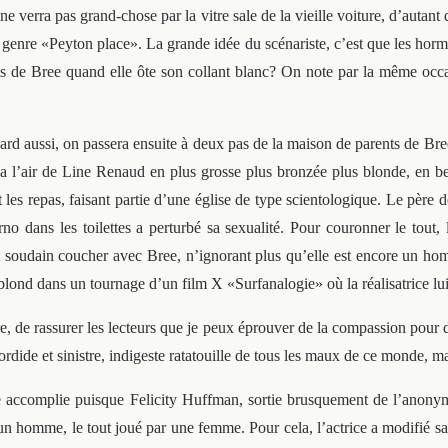
 verra pas grand-chose par la vitre sale de la vieille voiture, d’autant q
genre «Peyton place». La grande idée du scénariste, c’est que les hor
e pénis de Bree quand elle ôte son collant blanc? On note par la même oc
sard aussi, on passera ensuite à deux pas de la maison de parents de B
e a l’air de Line Renaud en plus grosse plus bronzée plus blonde, en 
t les repas, faisant partie d’une église de type scientologique. Le père 
rno dans les toilettes a perturbé sa sexualité. Pour couronner le tout
ut soudain coucher avec Bree, n’ignorant plus qu’elle est encore un h
n blond dans un tournage d’un film X «Surfanalogie» où la réalisatrice lu
ire, de rassurer les lecteurs que je peux éprouver de la compassion pour 
rdide et sinistre, indigeste ratatouille de tous les maux de ce monde, m
ue accomplie puisque Felicity Huffman, sortie brusquement de l’anonym
t un homme, le tout joué par une femme. Pour cela, l’actrice a modifié 