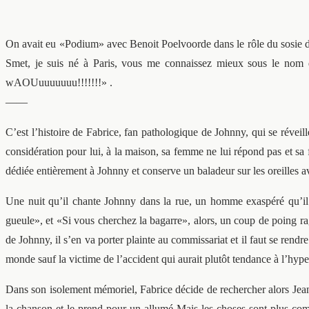
On avait eu «Podium» avec Benoit Poelvoorde dans le rôle du sosie de
Smet, je suis né à Paris, vous me connaissez mieux sous le nom 
wAOUuuuuuuu!!!!!!!» .
——
C’est l’histoire de Fabrice, fan pathologique de Johnny, qui se réveil
considération pour lui, à la maison, sa femme ne lui répond pas et sa 
dédiée entièrement à Johnny et conserve un baladeur sur les oreilles a
Une nuit qu’il chante Johnny dans la rue, un homme exaspéré qu’il
gueule», et «Si vous cherchez la bagarre», alors, un coup de poing ra
de Johnny, il s’en va porter plainte au commissariat et il faut se rend
monde sauf la victime de l’accident qui aurait plutôt tendance à l’hyp
Dans son isolement mémoriel, Fabrice décide de rechercher alors Jea
la chanson et le prend pour un allumé Mais les choses sont plus comp