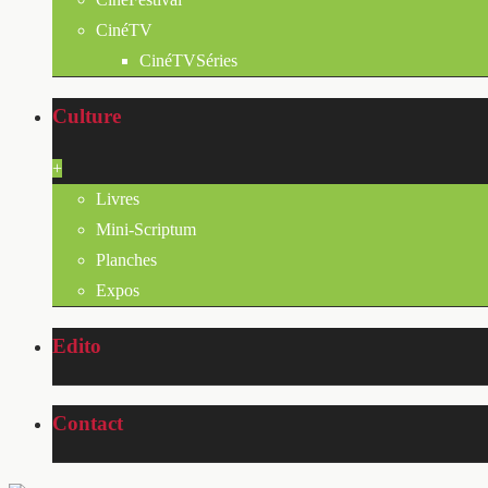
CinéTV
CinéTVSéries
Culture
+
Livres
Mini-Scriptum
Planches
Expos
Edito
Contact