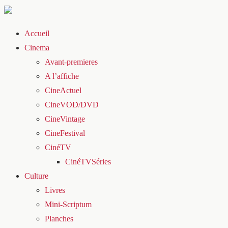
Accueil
Cinema
Avant-premieres
A l’affiche
CineActuel
CineVOD/DVD
CineVintage
CineFestival
CinéTV
CinéTVSéries
Culture
Livres
Mini-Scriptum
Planches