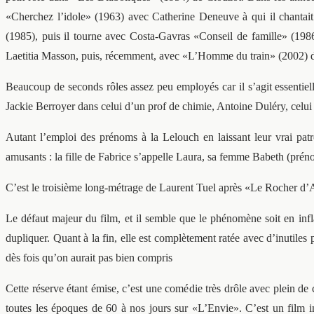
«Cherchez l’idole» (1963) avec Catherine Deneuve à qui il chantai
(1985), puis il tourne avec Costa-Gavras «Conseil de famille» (198
Laetitia Masson, puis, récemment, avec «L’Homme du train» (2002) d
Beaucoup de seconds rôles assez peu employés car il s’agit essentiel
Jackie Berroyer dans celui d’un prof de chimie, Antoine Duléry, celui 
Autant l’emploi des prénoms à la Lelouch en laissant leur vrai pat
amusants : la fille de Fabrice s’appelle Laura, sa femme Babeth (prén
C’est le troisième long-métrage de Laurent Tuel après «Le Rocher d’A
Le défaut majeur du film, et il semble que le phénomène soit en inflat
dupliquer. Quant à la fin, elle est complètement ratée avec d’inutiles 
dès fois qu’on aurait pas bien compris
Cette réserve étant émise, c’est une comédie très drôle avec plein de
toutes les époques de 60 à nos jours sur «L’Envie». C’est un film int