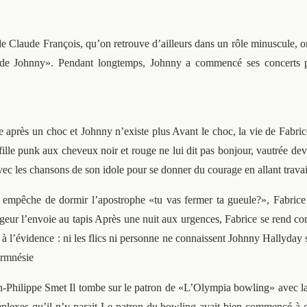
 Claude François, qu’on retrouve d’ailleurs dans un rôle minuscule, o
de Johnny». Pendant longtemps, Johnny a commencé ses concerts pa
le après un choc et Johnny n’existe plus Avant le choc, la vie de Fabric
fille punk aux cheveux noir et rouge ne lui dit pas bonjour, vautrée dev
vec les chansons de son idole pour se donner du courage en allant travail
 empêche de dormir l’apostrophe «tu vas fermer ta gueule?», Fabrice 
geur l’envoie au tapis Après une nuit aux urgences, Fabrice se rend comp
re à l’évidence : ni les flics ni personne ne connaissent Johnny Hallyda
ermnésie
n-Philippe Smet Il tombe sur le patron de «L’Olympia bowling» avec la 
lexes qu’il n’y parait Le patron du bowling avait bien commencé à chan