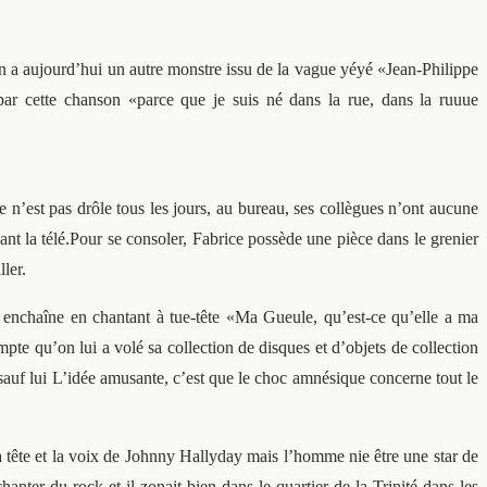
n a aujourd’hui un autre monstre issu de la vague yéyé «Jean-Philippe
r cette chanson «parce que je suis né dans la rue, dans la ruuue
e n’est pas drôle tous les jours, au bureau, ses collègues n’ont aucune
ant la télé.Pour se consoler, Fabrice possède une pièce dans le grenier
ler.
enchaîne en chantant à tue-tête «Ma Gueule, qu’est-ce qu’elle a ma
te qu’on lui a volé sa collection de disques et d’objets de collection
y sauf lui L’idée amusante, c’est que le choc amnésique concerne tout le
tête et la voix de Johnny Hallyday mais l’homme nie être une star de
ter du rock et il zonait bien dans le quartier de la Trinité dans les