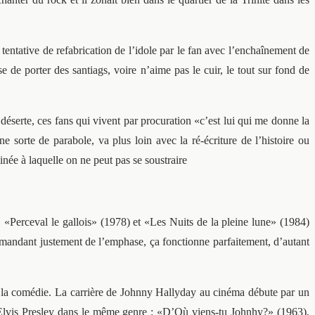
 tentative de refabrication de l’idole par le fan avec l’enchaînement de
de porter des santiags, voire n’aime pas le cuir, le tout sur fond de
éserte, ces fans qui vivent par procuration «c’est lui qui me donne la
sorte de parabole, va plus loin avec la ré-écriture de l’histoire ou
inée à laquelle on ne peut pas se soustraire
«Perceval le gallois» (1978) et «Les Nuits de la pleine lune» (1984)
demandant justement de l’emphase, ça fonctionne parfaitement, d’autant
 de la comédie. La carrière de Johnny Hallyday au cinéma débute par un
 Elvis Presley dans le même genre : «D’Où viens-tu Johnhy?» (1963),