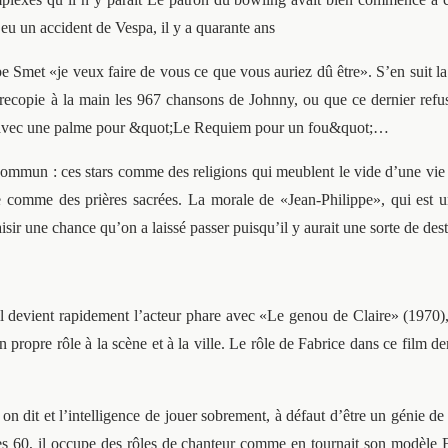
 eu un accident de Vespa, il y a quarante ans
ppe Smet «je veux faire de vous ce que vous auriez dû être». S’en suit la
ecopie à la main les 967 chansons de Johnny, ou que ce dernier refuse 
nt avec une palme pour &quot;Le Requiem pour un fou&quot;…
commun : ces stars comme des religions qui meublent le vide d’une vie d
 comme des prières sacrées. La morale de «Jean-Philippe», qui est une 
ir une chance qu’on a laissé passer puisqu’il y aurait une sorte de dest
 devient rapidement l’acteur phare avec «Le genou de Claire» (1970), 
 propre rôle à la scène et à la ville. Le rôle de Fabrice dans ce film 
 on dit et l’intelligence de jouer sobrement, à défaut d’être un génie
es 60, il occupe des rôles de chanteur comme en tournait son modèle