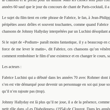
années 60 sauf que le jour du concours de chant de Paris-cocktail, il a
Le sujet du film tient en cette phrase de Fabrice, le fan, à Jean-Phili
péripéties assez drôles et souvent touchantes, comme quand Fabrice r
chansons de Johnny Hallyday interprétées par un Luchini désopila
Si le sujet de «Podium» paraît moins fantastique, il y a beaucoup en 
force de me lever le matin», dit Fabrice, ces chansons qu’on vénère
comment rembobiner le film d’une existence et en changer le cours, sais
Les acteurs :
Fabrice Luchini qui a débuté dans les années 70 avec Rohmer dont il
s’en est vite démarqué pour devenir un personnage en soi qui joue son
qu’il n’en rajoute pas (trop).
Johnny Hallyday est là plus qu’il ne joue, il a de la présence, comme
petit rôle dans «Les Diaboliques» (1954) de Clouzot. Dans les anné