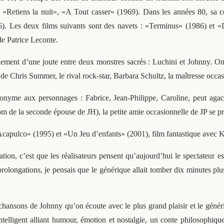
t «Retiens la nuit», «A Tout casser» (1969). Dans les années 80, sa 
6). Les deux films suivants sont des navets : «Terminus» (1986) et 
e Patrice Leconte.
lement d’une joute entre deux monstres sacrés : Luchini et Johnny. On p
de Chris Summer, le rival rock-star, Barbara Schultz, la maîtresse occas
ronyme aux personnages : Fabrice, Jean-Philippe, Caroline, peut agac
om de la seconde épouse de JH), la petite amie occasionnelle de JP se 
capulco» (1995) et «Un Jeu d’enfants» (2001), film fantastique avec K
ion, c’est que les réalisateurs pensent qu’aujourd’hui le spectateur est
prolongations, je pensais que le générique allait tomber dix minutes plus 
 chansons de Johnny qu’on écoute avec le plus grand plaisir et le généri
elligent alliant humour, émotion et nostalgie, un conte philosophique 