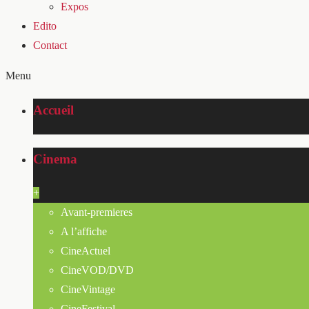
Expos
Edito
Contact
Menu
Accueil
Cinema
+
Avant-premieres
A l’affiche
CineActuel
CineVOD/DVD
CineVintage
CineFestival