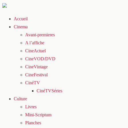
Accueil
Cinema
Avant-premieres
A l’affiche
CineActuel
CineVOD/DVD
CineVintage
CineFestival
CinéTV
CinéTVSéries
Culture
Livres
Mini-Scriptum
Planches