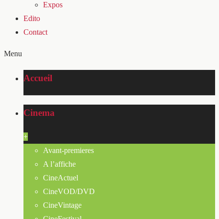
Expos
Edito
Contact
Menu
Accueil
Cinema
+
Avant-premieres
A l’affiche
CineActuel
CineVOD/DVD
CineVintage
CineFestival