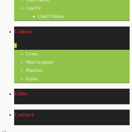
CinéTV
CinéTVSéries
Culture
+
Livres
Mini-Scriptum
Planches
Expos
Edito
Contact