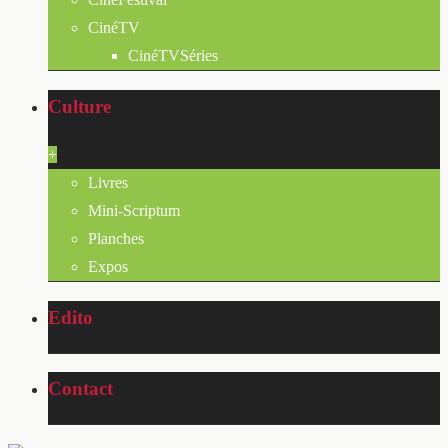
CinéTV
CinéTVSéries
Culture
+
Livres
Mini-Scriptum
Planches
Expos
Edito
Contact