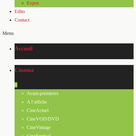
Expos
Edito
Contact
Menu
Accueil
Cinema
+
Avant-premieres
A l’affiche
CineActuel
CineVOD/DVD
CineVintage
CineFestival