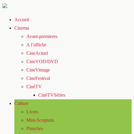
Accueil
Cinema
Avant-premieres
A l’affiche
CineActuel
CineVOD/DVD
CineVintage
CineFestival
CinéTV
CinéTVSéries
Culture
Livres
Mini-Scriptum
Planches