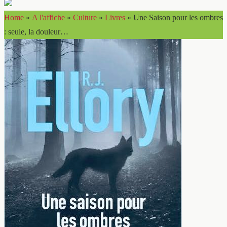
Home
»
A l'affiche
»
Culture
»
Livres
»
Une Saison pour les ombres
: seule, la douleur…