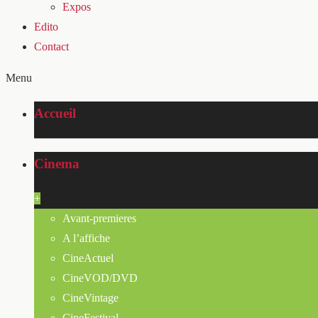
Expos
Edito
Contact
Menu
Accueil
Cinema
+
Avant-premieres
A l’affiche
CineActuel
CineVOD/DVD
CineVintage
CineFestival