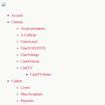
Accueil
Cinema
Avant-premieres
A l’affiche
CineActuel
CineVOD/DVD
CineVintage
CineFestival
CinéTV
CinéTVSéries
Culture
Livres
Mini-Scriptum
Planches