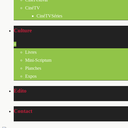
CinéTV
CinéTVSéries
Culture
+
Livres
Mini-Scriptum
Planches
Expos
Edito
Contact