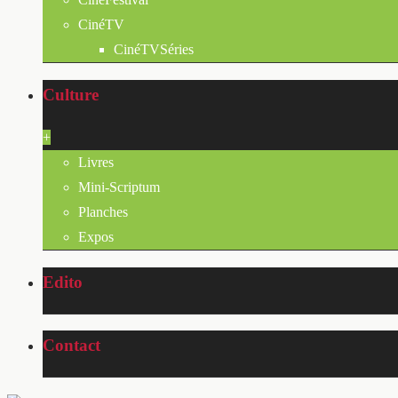
CinéTV
CinéTVSéries
Culture
+
Livres
Mini-Scriptum
Planches
Expos
Edito
Contact