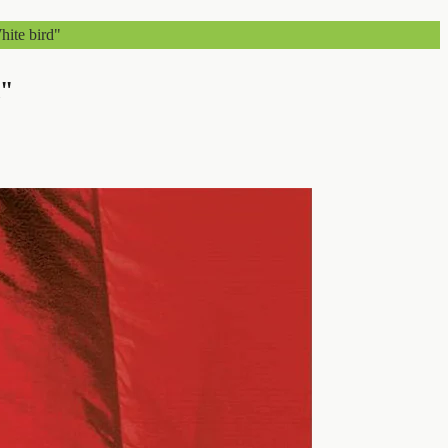
hite bird"
d"