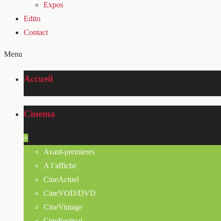
Expos
Edito
Contact
Menu
Accueil
Cinema
+
Avant-premieres
A l’affiche
CineActuel
CineVOD/DVD
CineVintage
CineFestival