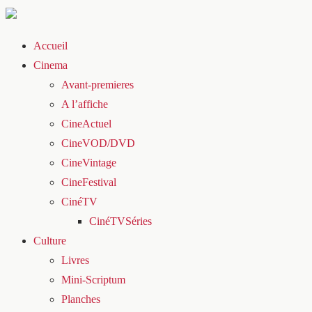
Accueil
Cinema
Avant-premieres
A l’affiche
CineActuel
CineVOD/DVD
CineVintage
CineFestival
CinéTV
CinéTVSéries
Culture
Livres
Mini-Scriptum
Planches