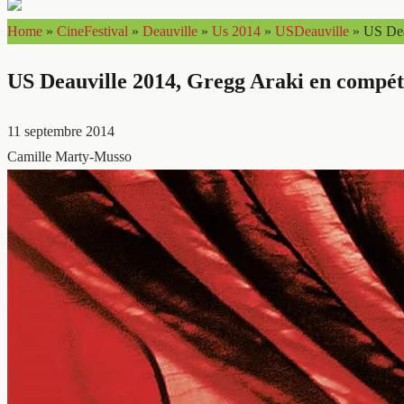
Home
»
CineFestival
»
Deauville
»
Us 2014
»
USDeauville
»
US Dea
US Deauville 2014, Gregg Araki en compét
11 septembre 2014
Camille Marty-Musso