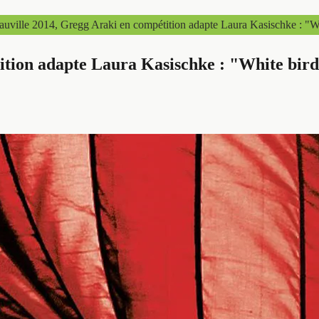
uville 2014, Gregg Araki en compétition adapte Laura Kasischke : "W
ition adapte Laura Kasischke : "White bir