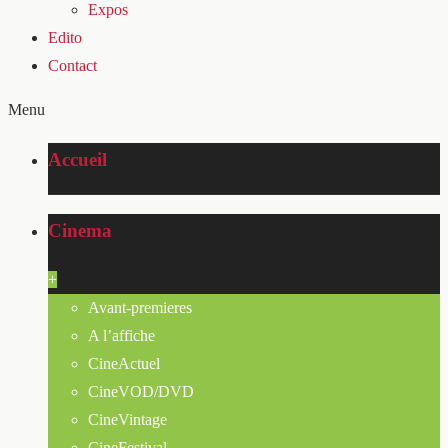
Expos
Edito
Contact
Menu
Accueil
Cinema
+
Avant-premieres
A l’affiche
CineActuel
CineVOD/DVD
CineVintage
CineFestival