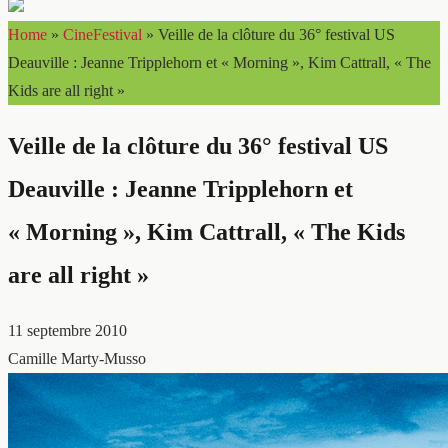
Home
»
CineFestival
»
Veille de la clôture du 36° festival US
Deauville : Jeanne Tripplehorn et « Morning », Kim Cattrall, « The
Kids are all right »
Veille de la clôture du 36° festival US
Deauville : Jeanne Tripplehorn et
« Morning », Kim Cattrall, « The Kids
are all right »
11 septembre 2010
Camille Marty-Musso