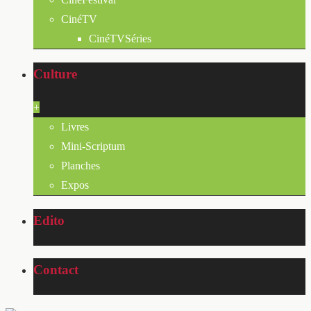
CinéTV
CinéTVSéries
Culture
+
Livres
Mini-Scriptum
Planches
Expos
Edito
Contact