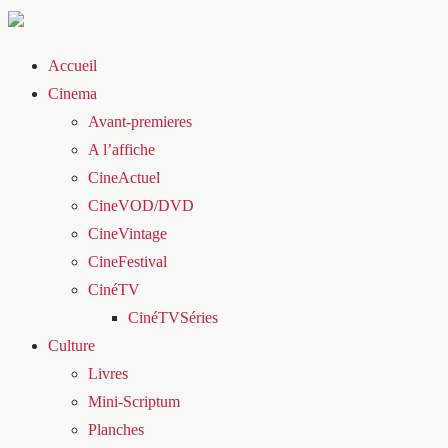
Accueil
Cinema
Avant-premieres
A l’affiche
CineActuel
CineVOD/DVD
CineVintage
CineFestival
CinéTV
CinéTVSéries
Culture
Livres
Mini-Scriptum
Planches