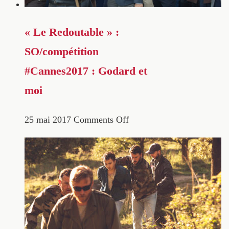
« Le Redoutable » :
SO/compétition
#Cannes2017 : Godard et
moi
25 mai 2017
Comments Off