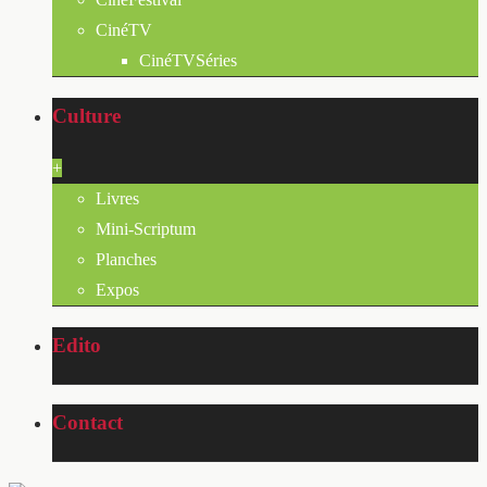
CinéTV
CinéTVSéries
Culture
+
Livres
Mini-Scriptum
Planches
Expos
Edito
Contact