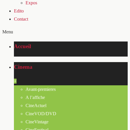
Expos
Edito
Contact
Menu
Accueil
Cinema
+
Avant-premieres
A l’affiche
CineActuel
CineVOD/DVD
CineVintage
CineFestival