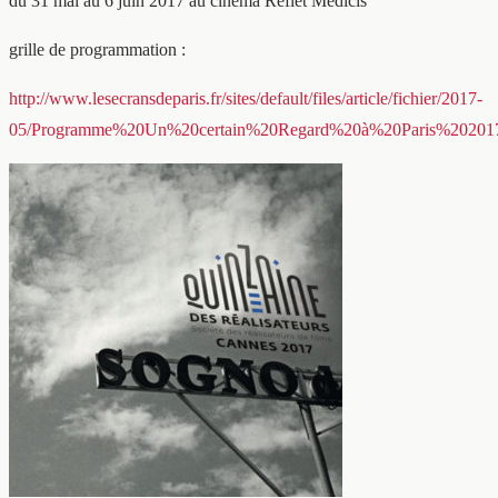
du 31 mai au 6 juin 2017 au cinéma Reflet Médicis
grille de programmation :
http://www.lesecransdeparis.fr/sites/default/files/article/fichier/2017-
05/Programme%20Un%20certain%20Regard%20à%20Paris%202017