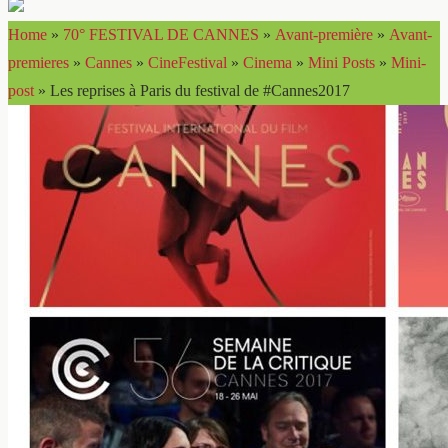
Home
»
70° FESTIVAL DE CANNES
»
Avant-première
»
Avant-
premieres
»
Cannes
»
CineFestival
»
Cinema
»
Mini Posts
»
Mini-
post
»
Les reprises à Paris du festival de #Cannes2017