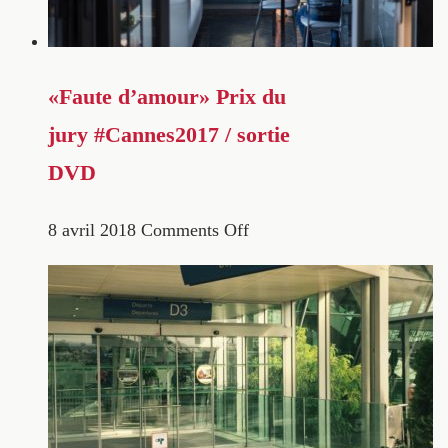
«Faute d’amour» Prix du
jury #Cannes2017 / sortie
DVD
8 avril 2018
Comments Off