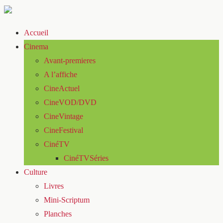
Accueil
Cinema
Avant-premieres
A l’affiche
CineActuel
CineVOD/DVD
CineVintage
CineFestival
CinéTV
CinéTVSéries
Culture
Livres
Mini-Scriptum
Planches