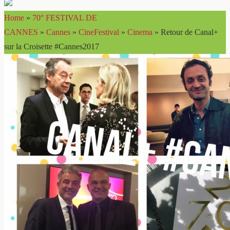
Home
»
70° FESTIVAL DE
CANNES
»
Cannes
»
CineFestival
»
Cinema
»
Retour de Canal+
sur la Croisette #Cannes2017