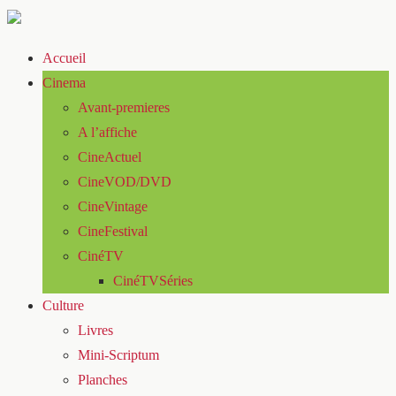
Accueil
Cinema
Avant-premieres
A l’affiche
CineActuel
CineVOD/DVD
CineVintage
CineFestival
CinéTV
CinéTVSéries
Culture
Livres
Mini-Scriptum
Planches