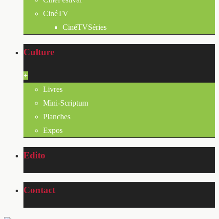
CinéTV
CinéTVSéries
Culture
+
Livres
Mini-Scriptum
Planches
Expos
Edito
Contact