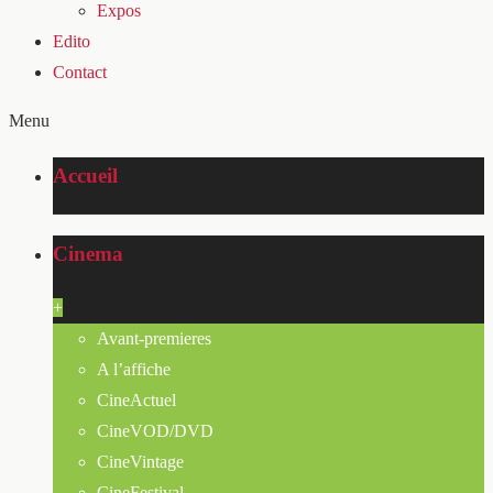
Expos
Edito
Contact
Menu
Accueil
Cinema
+
Avant-premieres
A l’affiche
CineActuel
CineVOD/DVD
CineVintage
CineFestival