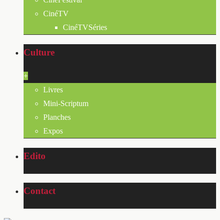
CinéTV
CinéTVSéries
Culture
+
Livres
Mini-Scriptum
Planches
Expos
Edito
Contact