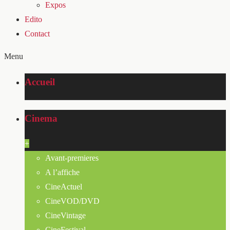
Expos
Edito
Contact
Menu
Accueil
Cinema
+
Avant-premieres
A l’affiche
CineActuel
CineVOD/DVD
CineVintage
CineFestival