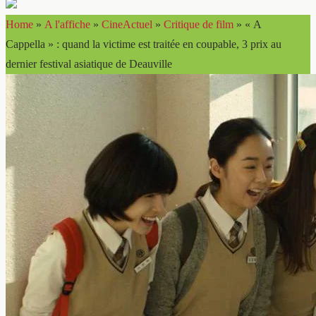
Home
»
A l'affiche
»
CineActuel
»
Critique de film
»
« A
Cappella » : quand la victime est traitée en coupable, 3 prix au
dernier festival asiatique de Deauville