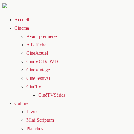
Accueil
Cinema
Avant-premieres
A l’affiche
CineActuel
CineVOD/DVD
CineVintage
CineFestival
CinéTV
CinéTVSéries
Culture
Livres
Mini-Scriptum
Planches