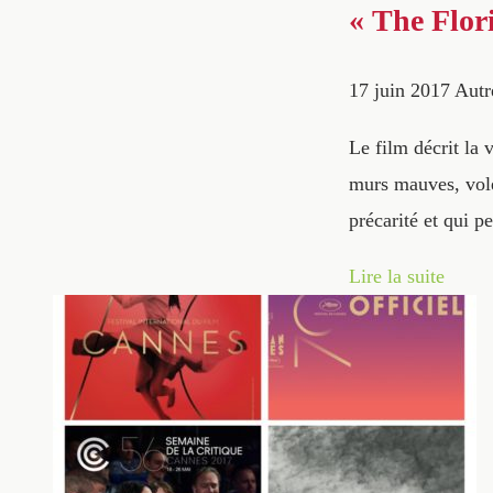
« The Flor
17 juin 2017
Autr
Le film décrit la
murs mauves, volet
précarité et qui p
Lire la suite