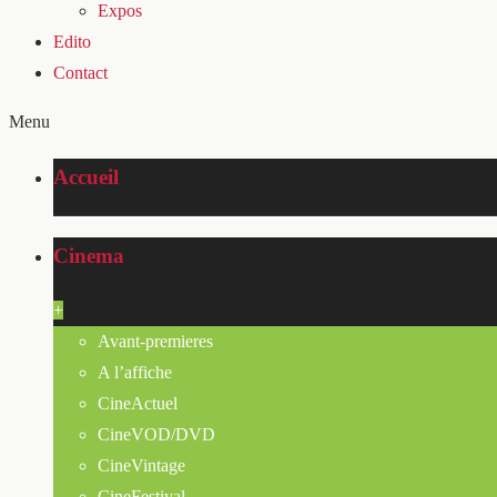
Expos
Edito
Contact
Menu
Accueil
Cinema
+
Avant-premieres
A l’affiche
CineActuel
CineVOD/DVD
CineVintage
CineFestival