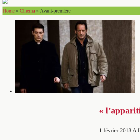
Home
»
Cinema
»
Avant-première
« l’appari
1 février 2018
A l