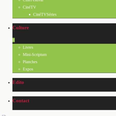
CinéTV
CinéTVSéries
Culture
+
Livres
Mini-Scriptum
Planches
Expos
Edito
Contact