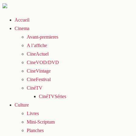
Accueil
Cinema
Avant-premieres
A l’affiche
CineActuel
CineVOD/DVD
CineVintage
CineFestival
CinéTV
CinéTVSéries
Culture
Livres
Mini-Scriptum
Planches