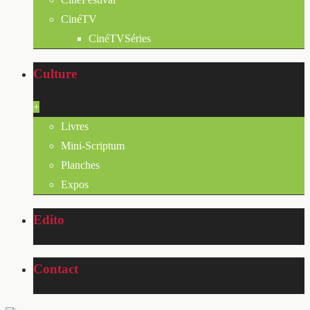
CinéTV
CinéTVSéries
Culture
+
Livres
Mini-Scriptum
Planches
Expos
Edito
Contact