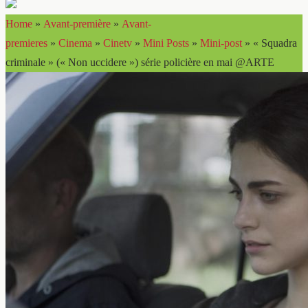
Home
»
Avant-première
»
Avant-
premieres
»
Cinema
»
Cinetv
»
Mini Posts
»
Mini-post
»
« Squadra
criminale » (« Non uccidere ») série policière en mai @ARTE