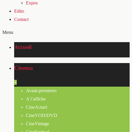
Expos
Edito
Contact
Menu
Accueil
Cinema
+
Avant-premieres
A l’affiche
CineActuel
CineVOD/DVD
CineVintage
CineFestival