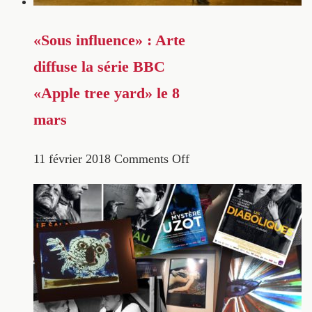
«Sous influence» : Arte
diffuse la série BBC
«Apple tree yard» le 8
mars
11 février 2018
Comments Off