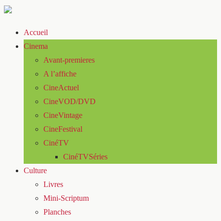
Accueil
Cinema
Avant-premieres
A l’affiche
CineActuel
CineVOD/DVD
CineVintage
CineFestival
CinéTV
CinéTVSéries
Culture
Livres
Mini-Scriptum
Planches