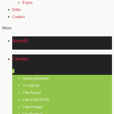
Expos
Edito
Contact
Menu
Accueil
Cinema
+
Avant-premieres
A l’affiche
CineActuel
CineVOD/DVD
CineVintage
CineFestival