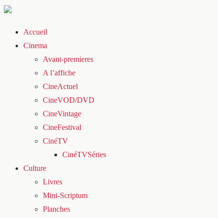
Accueil
Cinema
Avant-premieres
A l’affiche
CineActuel
CineVOD/DVD
CineVintage
CineFestival
CinéTV
CinéTVSéries
Culture
Livres
Mini-Scriptum
Planches