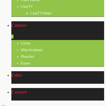
CinéTV
CinéTVSéries
Culture
+
Livres
Mini-Scriptum
Planches
Expos
Edito
Contact