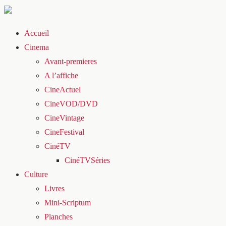
Accueil
Cinema
Avant-premieres
A l’affiche
CineActuel
CineVOD/DVD
CineVintage
CineFestival
CinéTV
CinéTVSéries
Culture
Livres
Mini-Scriptum
Planches