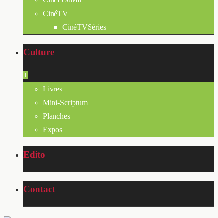
CinéTV
CinéTVSéries
Culture
+
Livres
Mini-Scriptum
Planches
Expos
Edito
Contact