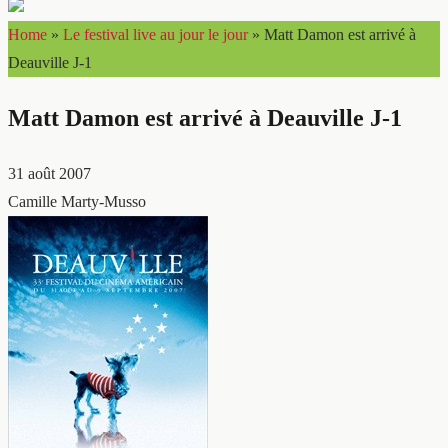
Home
»
Le festival live au jour le jour
»
Matt Damon est arrivé à
Deauville J-1
Matt Damon est arrivé à Deauville J-1
31 août 2007
Camille Marty-Musso