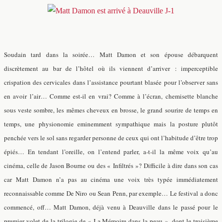
Soudain tard dans la soirée… Matt Damon et son épouse débarquent
discrètement au bar de l’hôtel où ils viennent d’arriver : imperceptible
crispation des cervicales dans l’assistance pourtant blasée pour l’observer sans
en avoir l’air… Comme est-il en vrai? Comme à l’écran, chemisette blanche
sous veste sombre, les mêmes cheveux en brosse, le grand sourire de temps en
temps, une physionomie eminemment sympathique mais la posture plutôt
penchée vers le sol sans regarder personne de ceux qui ont l’habitude d’être trop
épiés… En tendant l’oreille, on l’entend parler, a-t-il la même voix qu’au
cinéma, celle de Jason Bourne ou des « Infiltrés »? Difficile à dire dans son cas
car Matt Damon n’a pas au cinéma une voix très typée immédiatement
reconnaissable comme De Niro ou Sean Penn, par exemple… Le festival a donc
commencé, off… Matt Damon, déjà venu à Deauville dans le passé pour le
premier volet de la trilogie de « La Mémoire dans la peau », dont le troisième