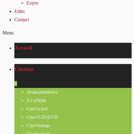
Expos
Edito
Contact
Menu
Accueil
Cinema
+
Avant-premieres
A l’affiche
CineActuel
CineVOD/DVD
CineVintage
CineFestival