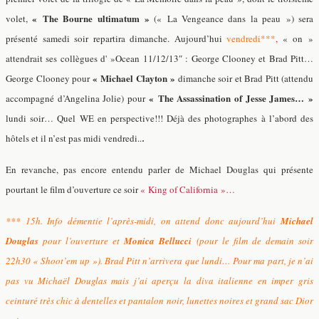
« The Bourne ultimatum »
volet,
(« La Vengeance dans la peau ») sera
présenté samedi soir repartira dimanche. Aujourd’hui
vendredi
***
,
« on »
attendrait ses collègues d' »Ocean 11/12/13″ : George Clooney et Brad Pitt…
« Michael Clayton »
George Clooney pour
dimanche soir et Brad Pitt (attendu
« The Assassination of Jesse James… »
accompagné d’Angelina Jolie) pour
lundi soir… Quel WE en perspective!!! Déjà des photographes à l’abord des
hôtels et il n’est pas midi vendredi..
.
En revanche, pas encore entendu parler de Michael Douglas qui présente
pourtant le film d’ouverture ce soir
« King of California »…
*** 15h. Info démentie l’après-midi, on attend donc aujourd’hui
Michael
Douglas
pour l’ouverture et
Monica Bellucci
(pour le film de demain soir
22h30 « Shoot’em up »). Brad Pitt n’arrivera que lundi… Pour ma part, je n’ai
pas vu Michaël Douglas mais j’ai aperçu la diva italienne en imper gris
ceinturé très chic à dentelles et pantalon noir, lunettes noires et grand sac Dior