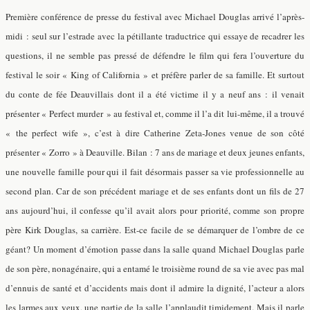
Première conférence de presse du festival avec Michael Douglas arrivé l’après-
midi : seul sur l’estrade avec la pétillante traductrice qui essaye de recadrer les
questions, il ne semble pas pressé de défendre le film qui fera l’ouverture du
festival le soir « King of California » et préfère parler de sa famille. Et surtout
du conte de fée Deauvillais dont il a été victime il y a neuf ans : il venait
présenter « Perfect murder » au festival et, comme il l’a dit lui-même, il a trouvé
« the perfect wife », c’est à dire Catherine Zeta-Jones venue de son côté
présenter « Zorro » à Deauville. Bilan : 7 ans de mariage et deux jeunes enfants,
une nouvelle famille pour qui il fait désormais passer sa vie professionnelle au
second plan. Car de son précédent mariage et de ses enfants dont un fils de 27
ans aujourd’hui, il confesse qu’il avait alors pour priorité, comme son propre
père Kirk Douglas, sa carrière. Est-ce facile de se démarquer de l’ombre de ce
géant? Un moment d’émotion passe dans la salle quand Michael Douglas parle
de son père, nonagénaire, qui a entamé le troisième round de sa vie avec pas mal
d’ennuis de santé et d’accidents mais dont il admire la dignité, l’acteur a alors
les larmes aux yeux, une partie de la salle l’applaudit timidement. Mais il parle