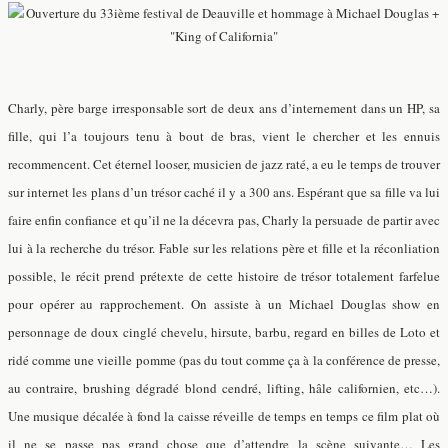
Charly, père barge irresponsable sort de deux ans d’internement dans un HP, sa
fille, qui l’a toujours tenu à bout de bras, vient le chercher et les ennuis
recommencent. Cet éternel looser, musicien de jazz raté, a eu le temps de trouver
sur internet les plans d’un trésor caché il y a 300 ans. Espérant que sa fille va lui
faire enfin confiance et qu’il ne la décevra pas, Charly la persuade de partir avec
lui à la recherche du trésor. Fable sur les relations père et fille et la réconliation
possible, le récit prend prétexte de cette histoire de trésor totalement farfelue
pour opérer au rapprochement. On assiste à un Michael Douglas show en
personnage de doux cinglé chevelu, hirsute, barbu, regard en billes de Loto et
ridé comme une vieille pomme (pas du tout comme ça à la conférence de presse,
au contraire, brushing dégradé blond cendré, lifting, hâle californien, etc…).
Une musique décalée à fond la caisse réveille de temps en temps ce film plat où
il ne se passe pas grand chose que d’attendre la scène suivante… Les