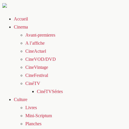
Accueil
Cinema
Avant-premieres
A l’affiche
CineActuel
CineVOD/DVD
CineVintage
CineFestival
CinéTV
CinéTVSéries
Culture
Livres
Mini-Scriptum
Planches