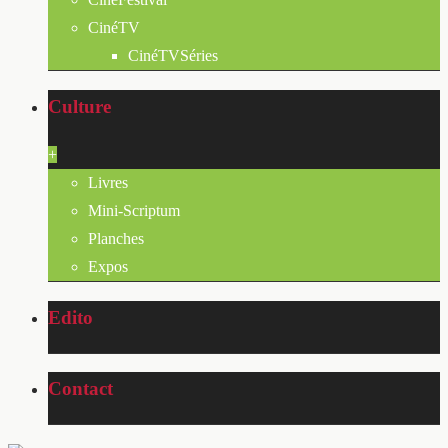
CinéTV
CinéTVSéries
Culture
+
Livres
Mini-Scriptum
Planches
Expos
Edito
Contact