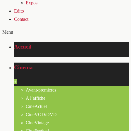
Expos
Edito
Contact
Menu
Accueil
Cinema
+
Avant-premieres
A l’affiche
CineActuel
CineVOD/DVD
CineVintage
CineFestival