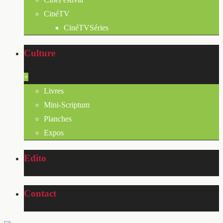
CinéTV
CinéTVSéries
Culture
+
Livres
Mini-Scriptum
Planches
Expos
Edito
Contact