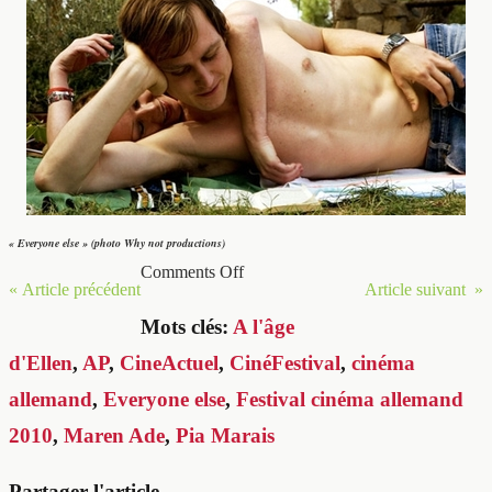
« Everyone else » (photo Why not productions)
Comments Off
« Article précédent
Article suivant »
Mots clés:
A l'âge
d'Ellen
,
AP
,
CineActuel
,
CinéFestival
,
cinéma
allemand
,
Everyone else
,
Festival cinéma allemand
2010
,
Maren Ade
,
Pia Marais
Partager l'article