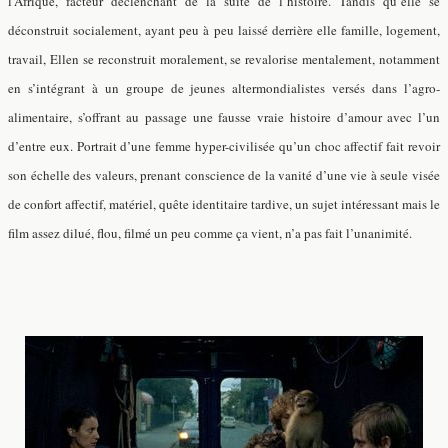
l’Afrique, facteur déclenchant de la suite de l’histoire. Tandis qu’elle se
déconstruit socialement, ayant peu à peu laissé derrière elle famille, logement,
travail, Ellen se reconstruit moralement, se revalorise mentalement, notamment
en s’intégrant à un groupe de jeunes altermondialistes versés dans l’agro-
alimentaire, s’offrant au passage une fausse vraie histoire d’amour avec l’un
d’entre eux. Portrait d’une femme hyper-civilisée qu’un choc affectif fait revoir
son échelle des valeurs, prenant conscience de la vanité d’une vie à seule visée
de confort affectif, matériel, quête identitaire tardive, un sujet intéressant mais le
film assez dilué, flou, filmé un peu comme ça vient, n’a pas fait l’unanimité.