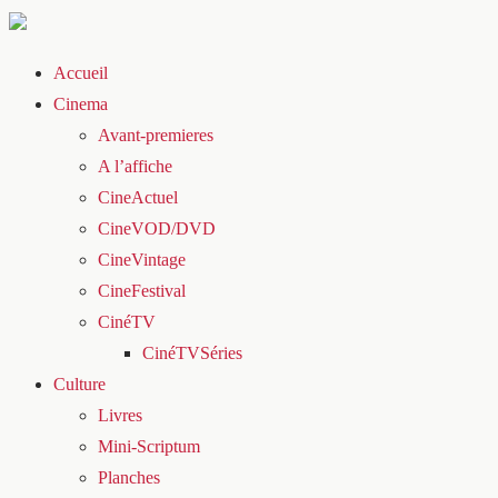
Accueil
Cinema
Avant-premieres
A l’affiche
CineActuel
CineVOD/DVD
CineVintage
CineFestival
CinéTV
CinéTVSéries
Culture
Livres
Mini-Scriptum
Planches