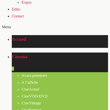
Expos
Edito
Contact
Menu
Accueil
Cinema
+
Avant-premieres
A l’affiche
CineActuel
CineVOD/DVD
CineVintage
CineFestival