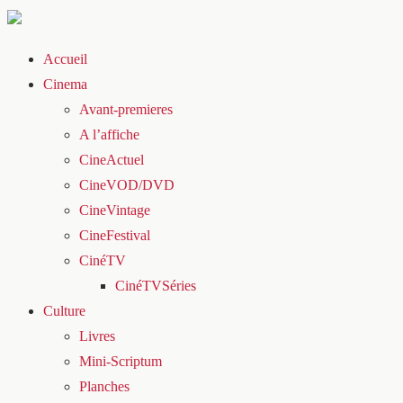
Accueil
Cinema
Avant-premieres
A l’affiche
CineActuel
CineVOD/DVD
CineVintage
CineFestival
CinéTV
CinéTVSéries
Culture
Livres
Mini-Scriptum
Planches