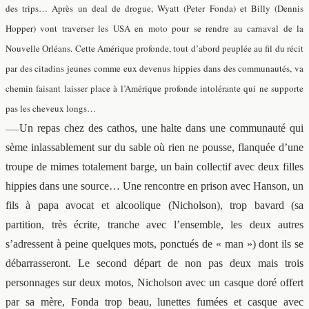
des trips… Après un deal de drogue, Wyatt (Peter Fonda) et Billy (Dennis
Hopper) vont traverser les USA en moto pour se rendre au carnaval de la
Nouvelle Orléans. Cette Amérique profonde, tout d’abord peuplée au fil du récit
par des citadins jeunes comme eux devenus hippies dans des communautés, va
chemin faisant laisser place à l’Amérique profonde intolérante qui ne supporte
pas les cheveux longs…
—–
Un repas chez des cathos, une halte dans une communauté qui
sème inlassablement sur du sable où rien ne pousse, flanquée d’une
troupe de mimes totalement barge, un bain collectif avec deux filles
hippies dans une source… Une rencontre en prison avec Hanson, un
fils à papa avocat et alcoolique (Nicholson), trop bavard (sa
partition, très écrite, tranche avec l’ensemble, les deux autres
s’adressent à peine quelques mots, ponctués de « man ») dont ils se
débarrasseront. Le second départ de non pas deux mais trois
personnages sur deux motos, Nicholson avec un casque doré offert
par sa mère, Fonda trop beau, lunettes fumées et casque avec