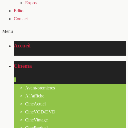
Expos
Edito
Contact
Menu
Accueil
Cinema
+
Avant-premieres
A l’affiche
CineActuel
CineVOD/DVD
CineVintage
CineFestival