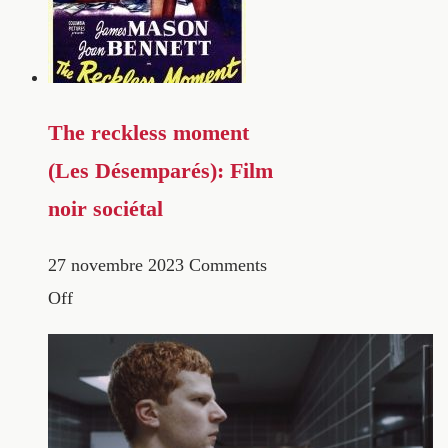
The reckless moment
(Les Désemparés): Film
noir sociétal
27 novembre 2023
Comments
Off