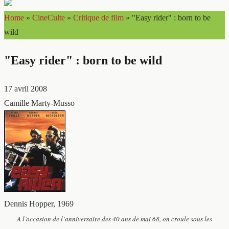
Home
»
CineCulte
»
Critique de film
»
"Easy rider" : born to be
wild
"Easy rider" : born to be wild
17 avril 2008
Camille Marty-Musso
Dennis Hopper, 1969
A l’occasion de l’anniversaire des 40 ans de mai 68, on croule sous les