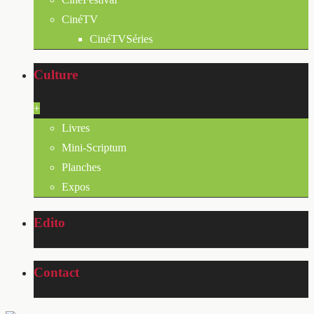
CinéTV
CinéTVSéries
Culture
+
Livres
Mini-Scriptum
Planches
Expos
Edito
Contact