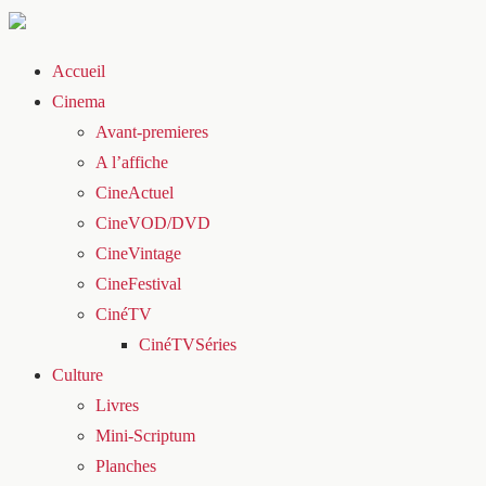
Accueil
Cinema
Avant-premieres
A l’affiche
CineActuel
CineVOD/DVD
CineVintage
CineFestival
CinéTV
CinéTVSéries
Culture
Livres
Mini-Scriptum
Planches