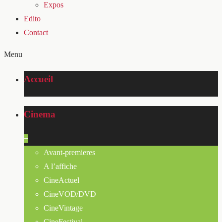
Expos
Edito
Contact
Menu
Accueil
Cinema
+
Avant-premieres
A l’affiche
CineActuel
CineVOD/DVD
CineVintage
CineFestival