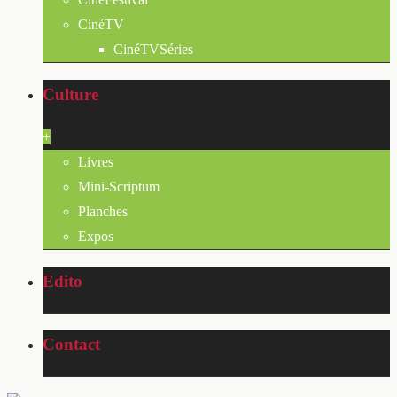
CinéTV
CinéTVSéries
Culture
+
Livres
Mini-Scriptum
Planches
Expos
Edito
Contact