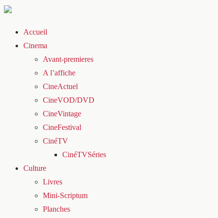
Accueil
Cinema
Avant-premieres
A l’affiche
CineActuel
CineVOD/DVD
CineVintage
CineFestival
CinéTV
CinéTVSéries
Culture
Livres
Mini-Scriptum
Planches