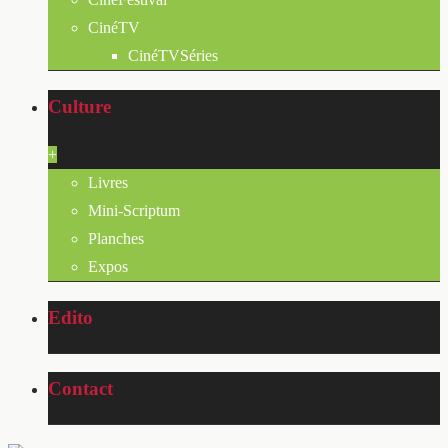
CinéTV
CinéTVSéries
Culture
+
Livres
Mini-Scriptum
Planches
Expos
Edito
Contact