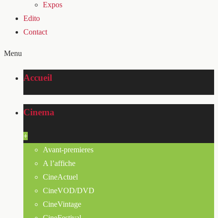
Expos
Edito
Contact
Menu
Accueil
Cinema
+
Avant-premieres
A l’affiche
CineActuel
CineVOD/DVD
CineVintage
CineFestival