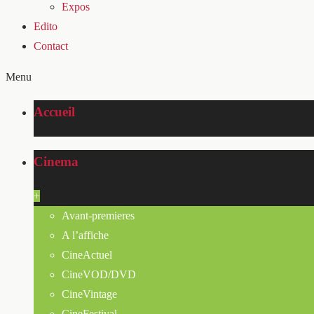
Expos
Edito
Contact
Menu
Accueil
Cinema
+
Avant-premieres
A l’affiche
CineActuel
CineVOD/DVD
CineVintage
CineFestival