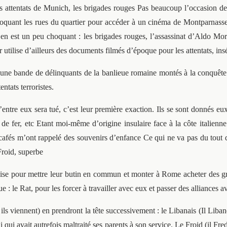
s attentats de Munich, les brigades rouges Pas beaucoup l’occasion de
 bloquant les rues du quartier pour accéder à un cinéma de Montparnasse
c’en est un peu choquant : les brigades rouges, l’assassinat d’Aldo Mor
teur utilise d’ailleurs des documents filmés d’époque pour les attentats
d’une bande de délinquants de la banlieue romaine montés à la conquête de
ntats terroristes.
entre eux sera tué, c’est leur première exaction. Ils se sont donnés e
il de fer, etc Etant moi-même d’origine insulaire face à la côte italie
 cafés m’ont rappelé des souvenirs d’enfance Ce qui ne va pas du tout d
Froid, superbe
ise pour mettre leur butin en commun et monter à Rome acheter des gran
gue : le Rat, pour les forcer à travailler avec eux et passer des alliance
ls viennent) en prendront la tête successivement : le Libanais (Il Liban
lini qui avait autrefois maltraité ses parents à son service. Le Froid (i