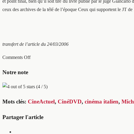
et point final, bien qu’il soit tiré du livre publié par le juge Giancarl
ceux des archives de la télé de l’époque Ceux qui supportent le JT 
transfert de l’article du 24/03/2006
Comments Off
Notre note
(4 / 5)
Mots clés:
CineActuel
,
CinéDVD
,
cinéma italien
,
Mich
Partager l'article