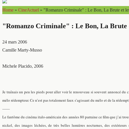
Home
»
CineActuel
»
"Romanzo Criminale" : Le Bon, La Brute et l
"Romanzo Criminale" : Le Bon, La Brute 
24 mars 2006
Camille Marty-Musso
Michele Placido, 2006
Je traînais un peu les pieds pour aller voir le renouveau si souvent annoncé du ci
mélo rédempteur. Ce n’est pas totalement faux s’agissant du mélo et de la rédempt
——
Le fantôme du cinéma italo-américain des années 80 parraine ce film que j’ai trouv
nickel, des images léchées, de très belles lumières nocturnes, des extérieur