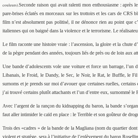
couleurs).
Seconde raison qui avait ralenti mon enthousiasme : après le
pare-brises éclatés en morceaux sur les trottoirs et les cars de CRS
film n’est absolument pas politisé, il ne dénonce rien au point que 
italiennes qui on baigné dans la violence et le terrorisme. Le réalisa
Le film raconte une histoire vraie : l’ascension, la gloire et la chute 
de la pègre pendant des années, toujours liés de près ou de loin aux atte
Une bande d’adolescents vole une voiture et force un barrage, l’un d’
Libanais, le Froid, le Dandy, le Sec, le Noir, le Rat, le Buffle, le F
surnoms et je prends sur moi d’avouer que certaines ruelles, certains
j’ai trouvé certains plutôt attachants et l’un d’entre eux, surnommé le 
Avec l’argent de la rançon du kidnapping du baron, la bande s’organ
faut aller intimider le caïd en place : le Terrible et son goûteur de dro
Trois des «cadres » de la bande de la Magliana (nom du quartier dont i
violent et stratège, sera à l’initiative de l’enlèvement du baron Rosel