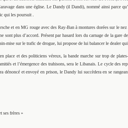
ravage dans une église. Le Dandy (il Dandi), nommé ainsi parce qu’il
ic qui les poursuit .
Porsche et en MG rouge avec des Ray-Ban à montures dorées sur le nez e
 ne sont plus d’accord. Présent par hasard lors du carnage de la gare d
-mise sur le trafic de drogue, lui propose de lui balancer le dealer qui 
 en place et des politiciens véreux, la bande marche sur trop de plates
itiés et l’émergence des trahisons, sera le Libanais. Le cycle des repr
sera dénoncé et envoyé en prison, le Dandy lui succèdera en se rangean
 ses frères »