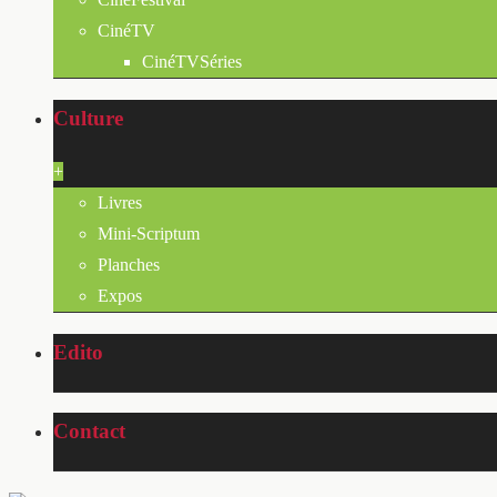
CinéTV
CinéTVSéries
Culture
+
Livres
Mini-Scriptum
Planches
Expos
Edito
Contact