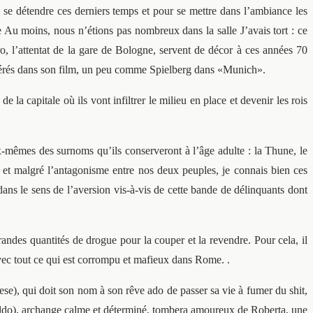
 se détendre ces derniers temps et pour se mettre dans l’ambiance les
 Au moins, nous n’étions pas nombreux dans la salle J’avais tort : ce
o, l’attentat de la gare de Bologne, servent de décor à ces années 70
, insérés dans son film, un peu comme Spielberg dans «Munich».
 la capitale où ils vont infiltrer le milieu en place et devenir les rois
ux-mêmes des surnoms qu’ils conserveront à l’âge adulte : la Thune, le
nne et malgré l’antagonisme entre nos deux peuples, je connais bien ces
ans le sens de l’aversion vis-à-vis de cette bande de délinquants dont
des quantités de drogue pour la couper et la revendre. Pour cela, il
s avec tout ce qui est corrompu et mafieux dans Rome. .
ese), qui doit son nom à son rêve ado de passer sa vie à fumer du shit,
l Freddo), archange calme et déterminé, tombera amoureux de Roberta, une