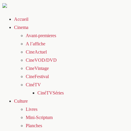
Accueil
Cinema
Avant-premieres
A l’affiche
CineActuel
CineVOD/DVD
CineVintage
CineFestival
CinéTV
CinéTVSéries
Culture
Livres
Mini-Scriptum
Planches