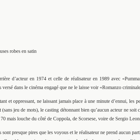
ses robes en satin
carrière d’acteur en 1974 et celle de réalisateur en 1989 avec «Pumm
us versé dans le cinéma engagé que ne le laisse voir «Romanzo criminal
ant et oppressant, ne laissant jamais place à une minute d’ennui, les per
t (sans jeu de mots), le casting détonnant bien qu’aucun acteur ne soit 
es 70 mais louche du côté de Coppola, de Scorsese, voire de Sergio Leon
s sont presque pires que les voyous et le réalisateur ne prend aucun parti