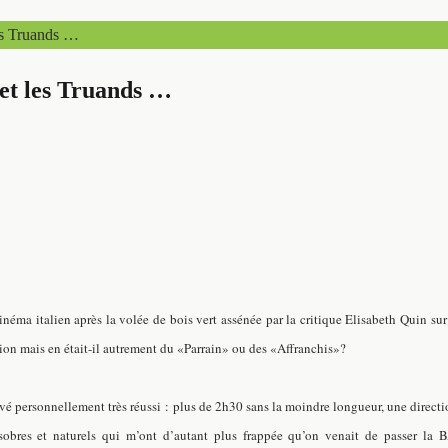
es Truands …
et les Truands …
néma italien après la volée de bois vert assénée par la critique Elisabeth Quin sur
ion mais en était-il autrement du «Parrain» ou des «Affranchis»?
é personnellement très réussi : plus de 2h30 sans la moindre longueur, une directio
s sobres et naturels qui m’ont d’autant plus frappée qu’on venait de passer la 