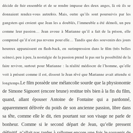
décide de fuir ensemble et de se rendre impasse des deux anges, là où ils se
donnaient rendez-vous autrefois. Mais, outre qu’ils sont poursuivis par les
gangsters qui croient que Jean les a doublés, l’immeuble a été démoli, un peu
comme leur passion… Jean avoue à Marianne qu’il a fait de la prison, elle
comprend qu’il n’est pas revenu pour elle… Tandis que des souvenirs des jours
heureux apparaissent en flash-back, en surimpression dans le film (très belles
scènes), peu à peu, la nostalgie de la passion prend le pas sur la possibilité de la
faire revivre, surtout pour Marianne : la réalité médiocre de l’homme, qu’elle
voit à présent comme il est, dissout le Jean rêvé que Marianne avait attendu si
longtemps.
Le film possède une mélancolie sourde que la physionomie
de Simone Signoret (encore brune) restitue très bien à la fin du film,
quand, allant épouser Antoine de Fontaine qui a pardonné,
apparemment délivrée du poids de son ancienne passion, libre dans
sa tête, comme elle le dit, rien pourtant sur son visage ne parle de
bonheur. Comme si le second départ de Jean, qu’elle pressent
définitif, n’allait pas tarder à rallumer encore une fois le souvenir de