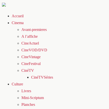
Accueil
Cinema
Avant-premieres
A l’affiche
CineActuel
CineVOD/DVD
CineVintage
CineFestival
CinéTV
CinéTVSéries
Culture
Livres
Mini-Scriptum
Planches