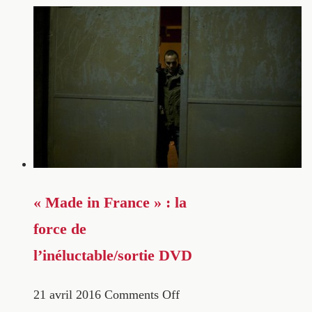
« Made in France » : la
force de
l’inéluctable/sortie DVD
21 avril 2016
Comments Off