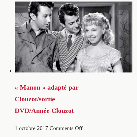
« Manon » adapté par
Clouzot/sortie
DVD/Année Clouzot
1 octobre 2017
Comments Off