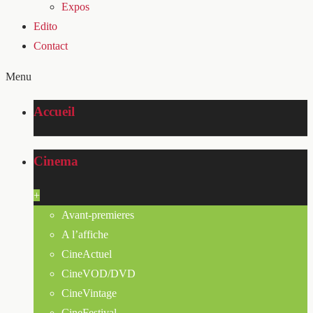
Expos
Edito
Contact
Menu
Accueil
Cinema
+
Avant-premieres
A l’affiche
CineActuel
CineVOD/DVD
CineVintage
CineFestival