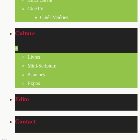
CinéTV
CinéTVSéries
Culture
+
Livres
Mini-Scriptum
Planches
Expos
Edito
Contact