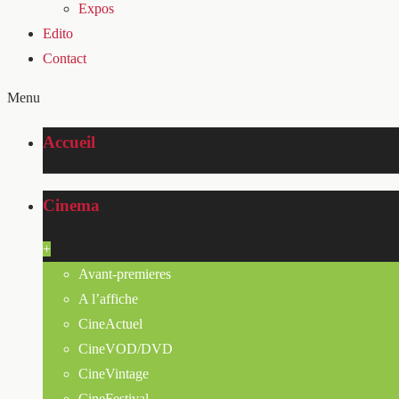
Expos
Edito
Contact
Menu
Accueil
Cinema
+
Avant-premieres
A l’affiche
CineActuel
CineVOD/DVD
CineVintage
CineFestival