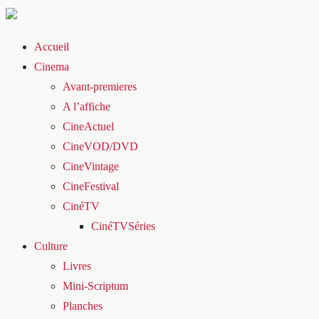
Accueil
Cinema
Avant-premieres
A l’affiche
CineActuel
CineVOD/DVD
CineVintage
CineFestival
CinéTV
CinéTVSéries
Culture
Livres
Mini-Scriptum
Planches