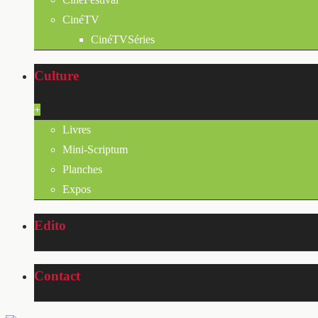
CinéTV
CinéTVSéries
Culture
+
Livres
Mini-Scriptum
Planches
Expos
Edito
Contact