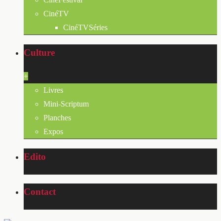
CinéTV
CinéTVSéries
Culture
+
Livres
Mini-Scriptum
Planches
Expos
Edito
Contact