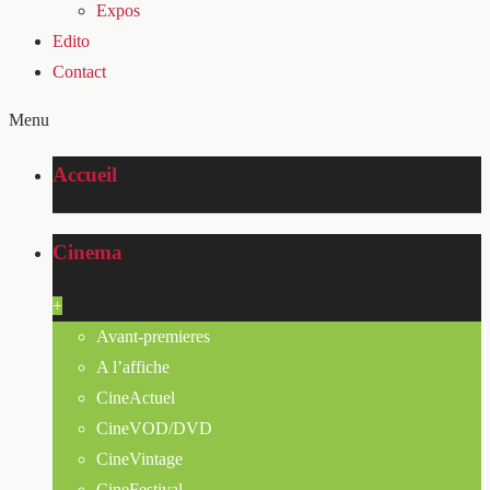
Expos
Edito
Contact
Menu
Accueil
Cinema
+
Avant-premieres
A l’affiche
CineActuel
CineVOD/DVD
CineVintage
CineFestival