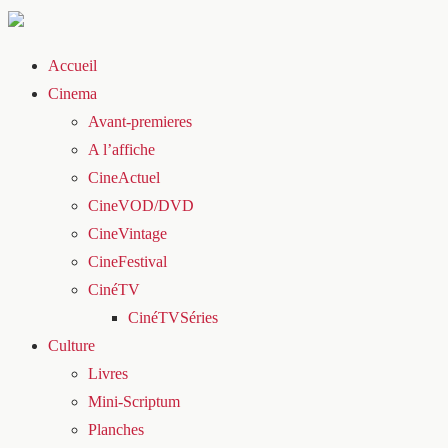
Accueil
Cinema
Avant-premieres
A l’affiche
CineActuel
CineVOD/DVD
CineVintage
CineFestival
CinéTV
CinéTVSéries
Culture
Livres
Mini-Scriptum
Planches