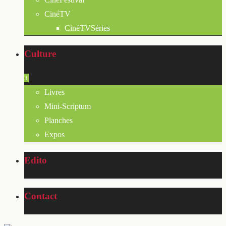
CinéTV
CinéTVSéries
Culture
+
Livres
Mini-Scriptum
Planches
Expos
Edito
Contact