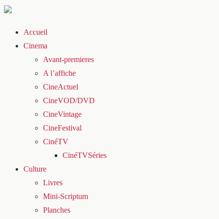
Accueil
Cinema
Avant-premieres
A l’affiche
CineActuel
CineVOD/DVD
CineVintage
CineFestival
CinéTV
CinéTVSéries
Culture
Livres
Mini-Scriptum
Planches