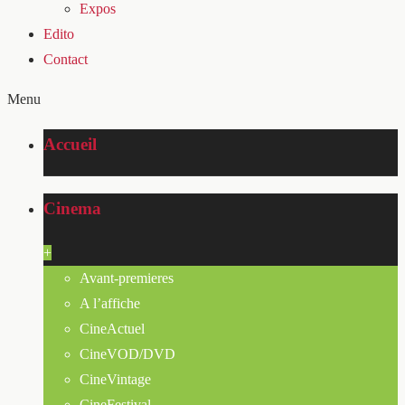
Expos
Edito
Contact
Menu
Accueil
Cinema
+
Avant-premieres
A l’affiche
CineActuel
CineVOD/DVD
CineVintage
CineFestival