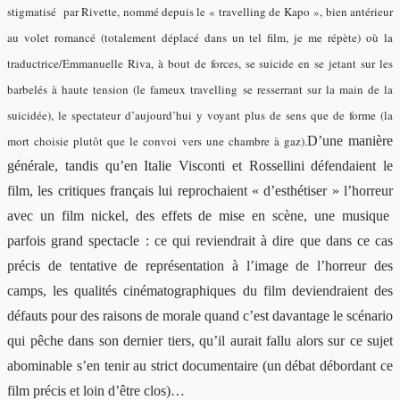
stigmatisé par Rivette, nommé depuis le « travelling de Kapo », bien antérieur
au volet romancé (totalement déplacé dans un tel film, je me répète) où la
traductrice/Emmanuelle Riva, à bout de forces, se suicide en se jetant sur les
barbelés à haute tension (le fameux travelling se resserrant sur la main de la
suicidée), le spectateur d’aujourd’hui y voyant plus de sens que de forme (la
mort choisie plutôt que le convoi vers une chambre à gaz).
D’une manière
générale, tandis qu’en Italie Visconti et Rossellini défendaient le
film, les critiques français lui reprochaient « d’esthétiser » l’horreur
avec un film nickel, des effets de mise en scène, une musique
parfois grand spectacle : ce qui reviendrait à dire que dans ce cas
précis de tentative de représentation à l’image de l’horreur des
camps, les qualités cinématographiques du film deviendraient des
défauts pour des raisons de morale quand c’est davantage le scénario
qui pêche dans son dernier tiers, qu’il aurait fallu alors sur ce sujet
abominable s’en tenir au strict documentaire (un débat débordant ce
film précis et loin d’être clos)…