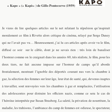
« Kapo »
(
« Ka
pò
«
)
de Gillo Pontecorvo (1959)
Je viens de lire quelques articles sur le net relatant la répulsion qu’inspirait
moralement ce film à Rivette alors critique de cinéma, relayé par Serge Daney
qui ne l’avait pas vu… Heureusement, j’ai lu ces articles après avoir vu le film,
diffusé ce soir sur le câble, dont je ne savais rien : très loin de banaliser
l’horreur comme on le craignait dans les années 60, très réaliste, le film, pour les
deux tiers, ne fait aucune impasse sur l’horreur de camps qu’il aborde
frontalement, montrant l’ignoble des déportés courant nus vers la chambre à
gaz, la sélection des femmes sur leur âge, leur état de santé, qui, devenus inaptes
à travailler, sont renvoyées vers les chambres à gaz et remplacées, l’utilisation
des adolescentes pour distraire les officiers nazis, comme ce sera le cas de
l’héroïne interprétée par Susan Strasberg. La saleté, la privation de nourriture, la
maladie, les trahisons, l’ambiance du camp de femmes est odieuse, le spectateur,