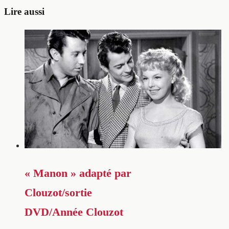
Lire aussi
« Manon » adapté par
Clouzot/sortie
DVD/Année Clouzot