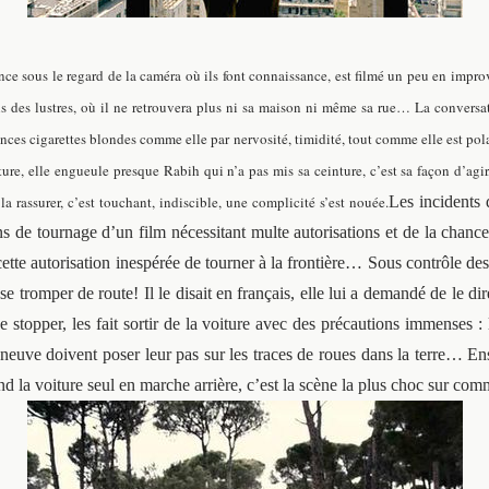
sous le regard de la caméra où ils font connaissance, est filmé un peu en improvi
uis des lustres, où il ne retrouvera plus ni sa maison ni même sa rue… La conversat
ces cigarettes blondes comme elle par nervosité, timidité, tout comme elle est pola
iture, elle engueule presque Rabih qui n’a pas mis sa ceinture, c’est sa façon d’agir,
 la rassurer, c’est touchant, indiscible, une complicité s’est nouée.
Les incidents 
ons de tournage d’un film nécessitant multe autorisations et de la chanc
cette autorisation inespérée de tourner à la frontière… Sous contrôle de
se tromper de route! Il le disait en français, elle lui a demandé de le di
de stopper, les fait sortir de la voiture avec des précautions immenses : 
uve doivent poser leur pas sur les traces de roues dans la terre… Ens
la voiture seul en marche arrière, c’est la scène la plus choc sur com