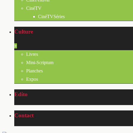
CinéTV
CinéTVSéries
Culture
+
Livres
Mini-Scriptum
Planches
Expos
Edito
Contact