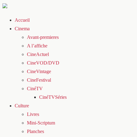
Accueil
Cinema
Avant-premieres
A l’affiche
CineActuel
CineVOD/DVD
CineVintage
CineFestival
CinéTV
CinéTVSéries
Culture
Livres
Mini-Scriptum
Planches