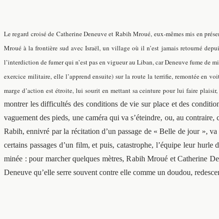
Le regard croisé de Catherine Deneuve et Rabih Mroué, eux-mêmes mis en présence 
Mroué à la frontière sud avec Israël, un village où il n’est jamais retourné dep
l’interdiction de fumer qui n’est pas en vigueur au Liban, car Deneuve fume de min
exercice militaire, elle l’apprend ensuite) sur la route la terrifie, remontée en vo
marge d’action est étroite, lui sourit en mettant sa ceinture pour lui faire plaisir,
montrer les difficultés des conditions de vie sur place et des conditi
vaguement des pieds, une caméra qui va s’éteindre, ou, au contraire, 
Rabih, ennivré par la récitation d’un passage de « Belle de jour », va 
certains passages d’un film, et puis, catastrophe, l’équipe leur hurle 
minée : pour marcher quelques mètres, Rabih Mroué et Catherine Dene
Deneuve qu’elle serre souvent contre elle comme un doudou, redescend 