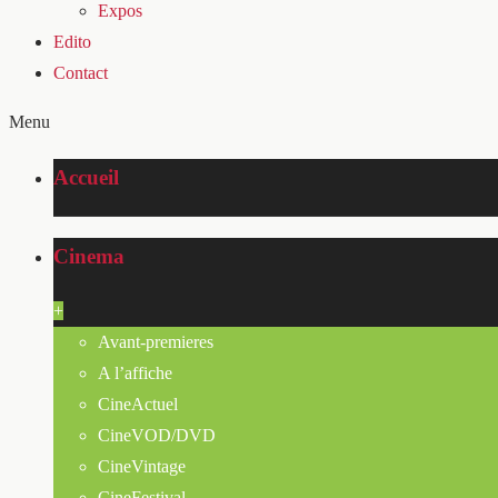
Expos
Edito
Contact
Menu
Accueil
Cinema
+
Avant-premieres
A l’affiche
CineActuel
CineVOD/DVD
CineVintage
CineFestival