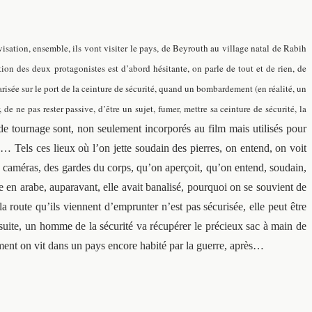
sation, ensemble, ils vont visiter le pays, de Beyrouth au village natal de Rabih
ion des deux protagonistes est d’abord hésitante, on parle de tout et de rien, de
risée sur le port de la ceinture de sécurité, quand un bombardement (en réalité, un
 de ne pas rester passive, d’être un sujet, fumer, mettre sa ceinture de sécurité, la
de tournage sont, non seulement incorporés au film mais utilisés pour
e… Tels ces lieux où l’on jette soudain des pierres, on entend, on voit
s caméras, des gardes du corps, qu’on aperçoit, qu’on entend, soudain,
re en arabe, auparavant, elle avait banalisé, pourquoi on se souvient de
la route qu’ils viennent d’emprunter n’est pas sécurisée, elle peut être
uite, un homme de la sécurité va récupérer le précieux sac à main de
ment on vit dans un pays encore habité par la guerre, après…