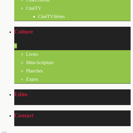
CinéTV
CinéTVSéries
Culture
+
Livres
Mini-Scriptum
Planches
Expos
Edito
Contact