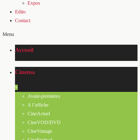
Expos
Edito
Contact
Menu
Accueil
Cinema
+
Avant-premieres
A l’affiche
CineActuel
CineVOD/DVD
CineVintage
CineFestival