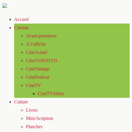
Accueil
Cinema
Avant-premieres
A l’affiche
CineActuel
CineVOD/DVD
CineVintage
CineFestival
CinéTV
CinéTVSéries
Culture
Livres
Mini-Scriptum
Planches