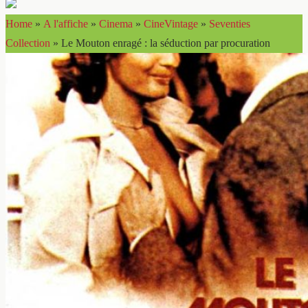
Home
»
A l'affiche
»
Cinema
»
CineVintage
»
Seventies
Collection
»
Le Mouton enragé : la séduction par procuration