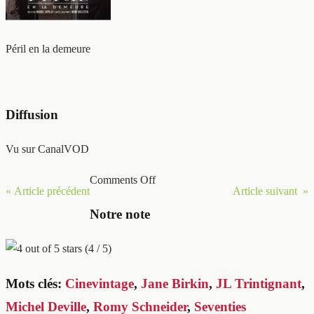
Péril en la demeure
Diffusion
Vu sur CanalVOD
Comments Off
« Article précédent
Article suivant »
Notre note
(4 / 5)
Mots clés:
Cinevintage
,
Jane Birkin
,
JL Trintignant
,
Michel Deville
,
Romy Schneider
,
Seventies