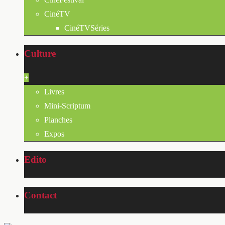
CinéTV
CinéTVSéries
Culture
+
Livres
Mini-Scriptum
Planches
Expos
Edito
Contact