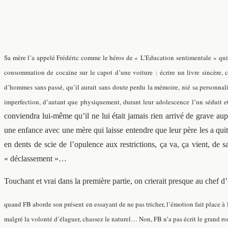
Sa mère l’a appelé Frédéric comme le héros de « L’Education sentimentale » qui es
consommation de cocaïne sur le capot d’une voiture : écrire un livre sincère, ce
d’hommes sans passé, qu’il aurait sans doute perdu la mémoire, nié sa personnalit
imperfection, d’autant que physiquement, durant leur adolescence l’un séduit e
conviendra lui-même qu’il ne lui était jamais rien arrivé de grave au
une enfance avec une mère qui laisse entendre que leur père les a q
en dents de scie de l’opulence aux restrictions, ça va, ça vient, de s
« déclassement »…
Touchant et vrai dans la première partie, on crierait presque au chef d’
quand FB aborde son présent en essayant de ne pas tricher, l’émotion fait place à la
malgré la volonté d’élaguer, chassez le naturel…
Non, FB n’a pas écrit le grand r