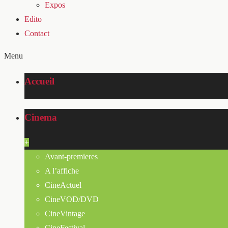
Expos
Edito
Contact
Menu
Accueil
Cinema
+
Avant-premieres
A l’affiche
CineActuel
CineVOD/DVD
CineVintage
CineFestival