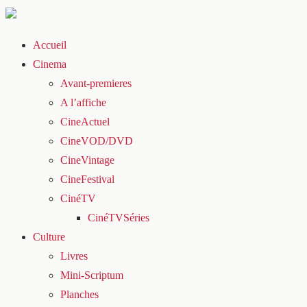
Accueil
Cinema
Avant-premieres
A l’affiche
CineActuel
CineVOD/DVD
CineVintage
CineFestival
CinéTV
CinéTVSéries
Culture
Livres
Mini-Scriptum
Planches