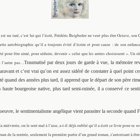
t un taré, c’est lui qui l’écrit, Frédéric Beigbeder ne veut plus être Octave, son G
tte autobiographie qu’il a toujours évité d’écrire et pour cause : de son enfance,
é pour être aimé, pour séduire, devenir « celui que les autres choisissent ». Un sti
t l’autre pas…
Traumatisé par deux jours de garde à vue, la mémoire revie
paravant et c’est vrai qu’on est assez sidéré de constater à quel point 
uitté quand des années plus tard, il apprend que le départ de son père
a haute bourgeoise native, plus tard semi-ruinée, il a conservé ce sentim
oeuvre, le sentimentalisme angélique vient parasiter la seconde quand FB 
 mièvrerie, on le sent mal à l’aise, a-t-il déjà oublié qu’il a écrit ce livre pour s
oman de la rentrée, seulement la première partie d’un grand roman, s’autorisant à êtr