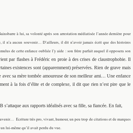
ainsbarre à lui, sa volonté après son arrestation médiatisée l’année dernière pour
 il n’a aucun souvenir… D’ailleurs, il dit n’avoir jamais écrit que des histoires
mulus de cette enfance oubliée l’y aide : son frère parfait auquel il opposera son
nt par flashes à Frédéric en proie à des crises de claustrophobie. Il
certaines existences sont (apparemment) préservées. Rien de grave mais
 rime avec sa mère tombée amoureuse de son meilleur ami… Une enfance
ent à la fois d’élite et de complexe, il dit que rien n’est pire que le
s’attaque aux rapports idéalisés avec sa fille, sa fiancée. En fait,
e souvenir…
Ecriture très pro, vivant, humour, un peu trop de citations et de marques
e un lui-même qu’il avait perdu du vue.